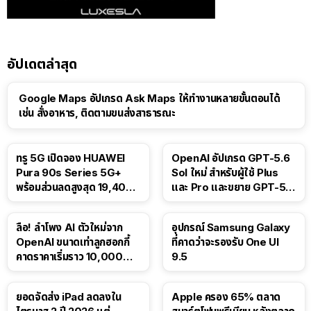
อัปเดตล่าสุด
Google Maps อัปเกรด Ask Maps ให้ทำงานหลายขั้นตอนได้
เช่น สั่งอาหาร, ติดตามขนส่งสาธารณะ
ทรู 5G เปิดจอง HUAWEI
OpenAI อัปเกรด GPT-5.6
Pura 90s Series 5G+
Sol ใหม่ สำหรับผู้ใช้ Plus
พร้อมส่วนลดสูงสุด 19,400
และ Pro และขยาย GPT-5.6
บาท
Luna ให้ผู้ใช้ฟรี
ลือ! ลำโพง AI ตัวใหม่จาก
อุปกรณ์ Samsung Galaxy
OpenAI ขนาดเท่าลูกฮอกกี้
ที่คาดว่าจะรองรับ One UI
คาดราคาเริ่มราว 10,000
9.5
บาท
ยอดจัดส่ง iPad ลดลงใน
Apple ครอง 65% ตลาด