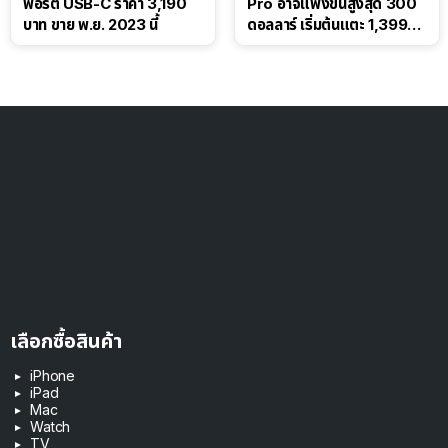
พอร์ต USB-C ราคา 3,190
Pro อาจแพงขึ้นสูงสุด 300
บาท ขาย พ.ย. 2023 นี้
ดอลลาร์ เริ่มต้นแตะ 1,399
ดอลลาร์
เลือกซื้อสินค้า
iPhone
iPad
Mac
Watch
TV