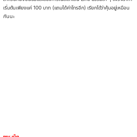
เริ่มต้นเพียงแค่ 100 บาท (แถมได้ค่าโทรอีก) เรียกได้ว่าคุ้มอยู่เหมือน
กันนะ
my เน็ต