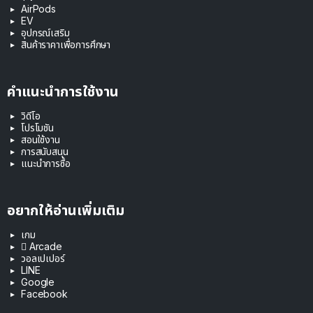
AirPods
EV
อุปกรณ์เสริม
สินค้าราคาเพื่อการศึกษา
คำแนะนำการใช้งาน
วิดีโอ
โปรโมชัน
สอนใช้งาน
การสนับสนุน
แนะนำการซื้อ
อยากให้อ่านเพิ่มเติม
เกม
 Arcade
วอลเปเปอร์
LINE
Google
Facebook