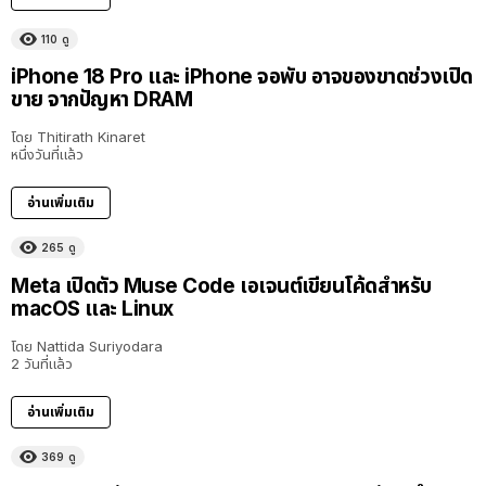
110
ดู
iPhone 18 Pro และ iPhone จอพับ อาจของขาดช่วงเปิด
ขาย จากปัญหา DRAM
โดย
Thitirath Kinaret
หนึ่งวันที่แล้ว
อ่านเพิ่มเติม
265
ดู
Meta เปิดตัว Muse Code เอเจนต์เขียนโค้ดสำหรับ
macOS และ Linux
โดย
Nattida Suriyodara
2 วันที่แล้ว
อ่านเพิ่มเติม
369
ดู