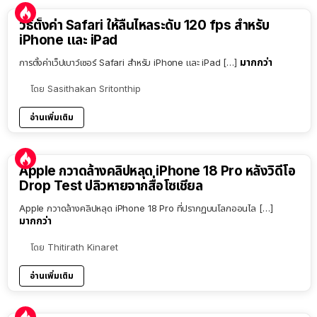
วิธีตั้งค่า Safari ให้ลื่นไหลระดับ 120 fps สำหรับ
iPhone และ iPad
มากกว่า
การตั้งค่าเว็ปเบาว์เซอร์ Safari สำหรับ iPhone และ iPad […]
โดย
Sasithakan Sritonthip
อ่านเพิ่มเติม
Apple กวาดล้างคลิปหลุด iPhone 18 Pro หลังวิดีโอ
Drop Test ปลิวหายจากสื่อโซเชียล
Apple กวาดล้างคลิปหลุด iPhone 18 Pro ที่ปรากฏบนโลกออนไล […]
มากกว่า
โดย
Thitirath Kinaret
อ่านเพิ่มเติม