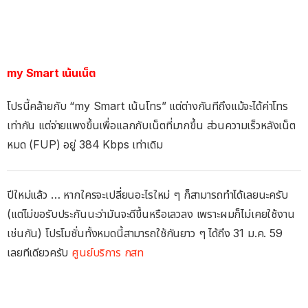
my Smart เน้นเน็ต
โปรนี้คล้ายกับ “my Smart เน้นโทร” แต่ต่างกันทีถึงแม้จะได้ค่าโทร
เท่ากัน แต่จ่ายแพงขึ้นเพื่อแลกกับเน็ตที่มากขึ้น ส่วนความเร็วหลังเน็ต
หมด (​FUP) อยู่ 384 Kbps เท่าเดิม
ปีใหม่แล้ว … หากใครจะเปลี่ยนอะไรใหม่ ๆ ก็สามารถทำได้เลยนะครับ
(แต่ไม่ขอรับประกันนะว่ามันจะดีขึ้นหรือเลวลง เพราะผมก็ไม่เคยใช้งาน
เช่นกัน) โปรโมชั่นทั้งหมดนี้สามารถใช้กันยาว ๆ ได้ถึง 31 ม.ค. 59
เลยทีเดียวครับ
ศูนย์บริการ กสท