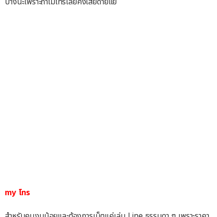
บ้างนะเพราะถ้าไม่โทรเลยคงเสียดายแย่
my โทร
สำหรับคนงบน้อยและต้องการเน็ตแค่เล่น Line ธรรมดา ๆ เพราะราคา