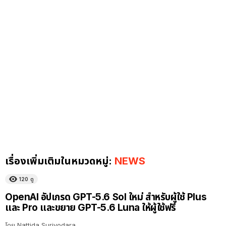
เรื่องเพิ่มเติมในหมวดหมู่:
NEWS
120
ดู
OpenAI อัปเกรด GPT-5.6 Sol ใหม่ สำหรับผู้ใช้ Plus
และ Pro และขยาย GPT-5.6 Luna ให้ผู้ใช้ฟรี
โดย
Nattida Suriyodara