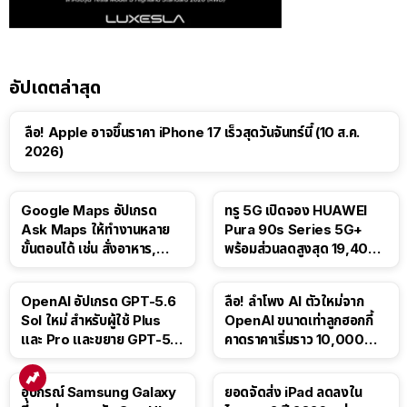
อัปเดตล่าสุด
ลือ! Apple อาจขึ้นราคา iPhone 17 เร็วสุดวันจันทร์นี้ (10 ส.ค.
2026)
Google Maps อัปเกรด
ทรู 5G เปิดจอง HUAWEI
Ask Maps ให้ทำงานหลาย
Pura 90s Series 5G+
ขั้นตอนได้ เช่น สั่งอาหาร,
พร้อมส่วนลดสูงสุด 19,400
ติดตามขนส่งสาธารณะ
บาท
OpenAI อัปเกรด GPT-5.6
ลือ! ลำโพง AI ตัวใหม่จาก
Sol ใหม่ สำหรับผู้ใช้ Plus
OpenAI ขนาดเท่าลูกฮอกกี้
และ Pro และขยาย GPT-5.6
คาดราคาเริ่มราว 10,000
Luna ให้ผู้ใช้ฟรี
บาท
อุปกรณ์ Samsung Galaxy
ยอดจัดส่ง iPad ลดลงใน