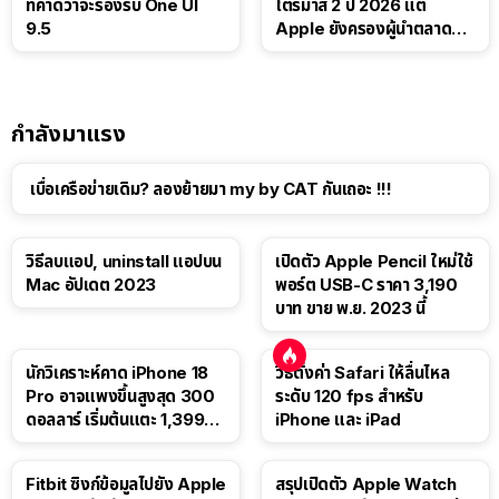
ที่คาดว่าจะรองรับ One UI
ไตรมาส 2 ปี 2026 แต่
9.5
Apple ยังครองผู้นำตลาด
แท็บเล็ต
กำลังมาแรง
เบื่อเครือข่ายเดิม? ลองย้ายมา my by CAT กันเถอะ !!!
วิธีลบแอป, uninstall แอปบน
เปิดตัว Apple Pencil ใหม่ใช้
Mac อัปเดต 2023
พอร์ต USB-C ราคา 3,190
บาท ขาย พ.ย. 2023 นี้
นักวิเคราะห์คาด iPhone 18
วิธีตั้งค่า Safari ให้ลื่นไหล
Pro อาจแพงขึ้นสูงสุด 300
ระดับ 120 fps สำหรับ
ดอลลาร์ เริ่มต้นแตะ 1,399
iPhone และ iPad
ดอลลาร์
Fitbit ซิงก์ข้อมูลไปยัง Apple
สรุปเปิดตัว Apple Watch