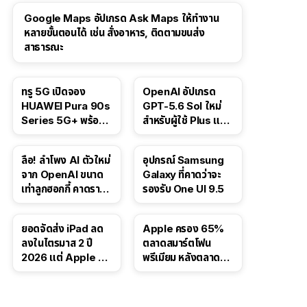
Google Maps อัปเกรด Ask Maps ให้ทำงาน
หลายขั้นตอนได้ เช่น สั่งอาหาร, ติดตามขนส่ง
สาธารณะ
ทรู 5G เปิดจอง
OpenAI อัปเกรด
HUAWEI Pura 90s
GPT-5.6 Sol ใหม่
Series 5G+ พร้อม
สำหรับผู้ใช้ Plus และ
ส่วนลดสูงสุด 19,400
Pro และขยาย GPT-
บาท
5.6 Luna ให้ผู้ใช้ฟรี
ลือ! ลำโพง AI ตัวใหม่
อุปกรณ์ Samsung
จาก OpenAI ขนาด
Galaxy ที่คาดว่าจะ
เท่าลูกฮอกกี้ คาดราคา
รองรับ One UI 9.5
เริ่มราว 10,000 บาท
ยอดจัดส่ง iPad ลด
Apple ครอง 65%
ลงในไตรมาส 2 ปี
ตลาดสมาร์ตโฟน
2026 แต่ Apple ยัง
พรีเมียม หลังตลาดทำ
ครองผู้นำตลาด
สถิติสูงสุดใหม่
แท็บเล็ต