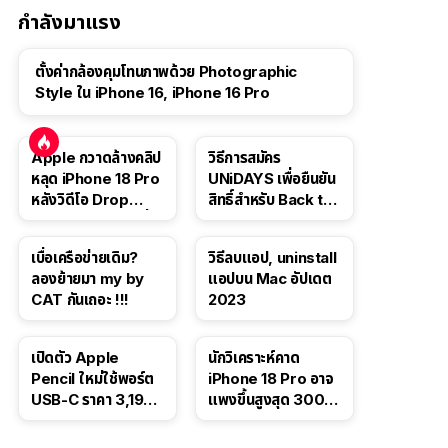
กำลังมาแรง
ตั้งค่ากล้องคุมโทนภาพด้วย Photographic
Style ใน iPhone 16, iPhone 16 Pro
Apple กวาดล้างคลิป
วิธีการสมัคร
หลุด iPhone 18 Pro
UNiDAYS เพื่อยืนยัน
หลังวิดีโอ Drop
สิทธิ์สำหรับ Back to
Test ปลิวหายจากสื่อ
School 2565
โซเชียล
เบื่อเครือข่ายเดิม?
วิธีลบแอป, uninstall
ลองย้ายมา my by
แอปบน Mac อัปเดต
CAT กันเถอะ !!!
2023
เปิดตัว Apple
นักวิเคราะห์คาด
Pencil ใหม่ใช้พอร์ต
iPhone 18 Pro อาจ
USB-C ราคา 3,190
แพงขึ้นสูงสุด 300
บาท ขาย พ.ย. 2023
ดอลลาร์ เริ่มต้นแตะ
นี้
1,399 ดอลลาร์