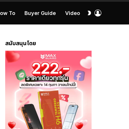
เข้า
สลับ
ow To
Buyer Guide
Video
สู่
ผิว
ระบบ
40:16
สนับสนุนโดย