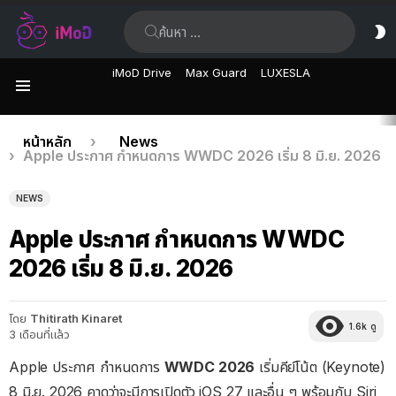
ค้นหา:
ส
ผิ
iMoD Drive
Max Guard
LUXESLA
เมนู
เรื่อง
คุณอยู่ที่นี่:
หน้าหลัก
News
Apple ประกาศ กำหนดการ WWDC 2026 เริ่ม 8 มิ.ย. 2026
ล่าสุด
NEWS
Apple ประกาศ กำหนดการ WWDC
2026 เริ่ม 8 มิ.ย. 2026
โดย
Thitirath Kinaret
1.6k
ดู
3 เดือนที่แล้ว
Apple ประกาศ กำหนดการ
WWDC 2026
เริ่มคีย์โน้ต (Keynote)
8 มิ.ย. 2026 คาดว่าจะมีการเปิดตัว iOS 27 และอื่น ๆ พร้อมกับ Siri