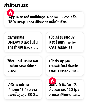
กำลังมาแรง
Apple กวาดล้างคลิปหลุด iPhone 18 Pro หลัง
วิดีโอ Drop Test ปลิวหายจากสื่อโซเชียล
วิธีการสมัคร
เบื่อเครือข่ายเดิม?
UNiDAYS เพื่อยืนยัน
ลองย้ายมา my by
สิทธิ์สำหรับ Back to
CAT กันเถอะ !!!
School 2565
วิธีลบแอป, uninstall
เปิดตัว Apple
แอปบน Mac อัปเดต
Pencil ใหม่ใช้พอร์ต
2023
USB-C ราคา 3,190
บาท ขาย พ.ย. 2023
นี้
นักวิเคราะห์คาด
วิธีตั้งค่า Safari ให้
iPhone 18 Pro อาจ
ลื่นไหลระดับ 120 fps
แพงขึ้นสูงสุด 300
สำหรับ iPhone และ
ดอลลาร์ เริ่มต้นแตะ
iPad
1,399 ดอลลาร์