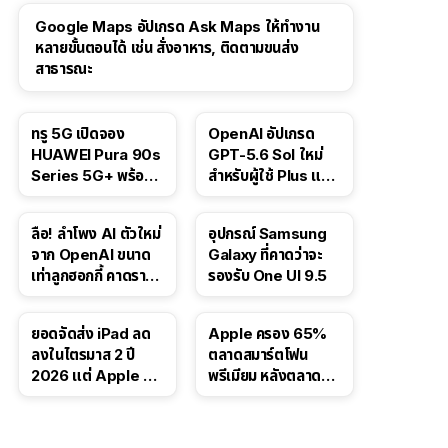
Google Maps อัปเกรด Ask Maps ให้ทำงาน
หลายขั้นตอนได้ เช่น สั่งอาหาร, ติดตามขนส่ง
สาธารณะ
ทรู 5G เปิดจอง
OpenAI อัปเกรด
HUAWEI Pura 90s
GPT-5.6 Sol ใหม่
Series 5G+ พร้อม
สำหรับผู้ใช้ Plus และ
ส่วนลดสูงสุด 19,400
Pro และขยาย GPT-
บาท
5.6 Luna ให้ผู้ใช้ฟรี
ลือ! ลำโพง AI ตัวใหม่
อุปกรณ์ Samsung
จาก OpenAI ขนาด
Galaxy ที่คาดว่าจะ
เท่าลูกฮอกกี้ คาดราคา
รองรับ One UI 9.5
เริ่มราว 10,000 บาท
ยอดจัดส่ง iPad ลด
Apple ครอง 65%
ลงในไตรมาส 2 ปี
ตลาดสมาร์ตโฟน
2026 แต่ Apple ยัง
พรีเมียม หลังตลาดทำ
ครองผู้นำตลาด
สถิติสูงสุดใหม่
แท็บเล็ต