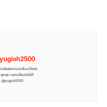
yugioh2500
ขียนผิดสามารถชี้แนะได้ครับ
ูดคุย-แลกเปลี่ยนกันได้ที่
r: @yugioh2500