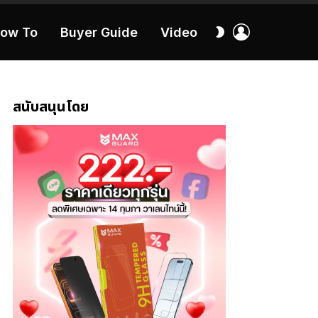
เข้า
สลับ
ow To
Buyer Guide
Video
สู่
ผิว
ระบบ
40:16
สนับสนุนโดย