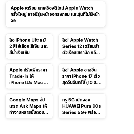
Apple เตรียม ยกเครื่องดีไซน์ Apple Watch
ครั้งใหญ่ อาจมีรุ่นหน้าจอทรงกลม และรุ่นที่ไม่มีหน้า
จอ
ลือ iPhone Ultra มี
ลือ! Apple Watch
2 สีให้เลือก สีเงิน และ
Series 12 เตรียมนำ
สีน้ำเงินเข้ม
ตัวเรือนเซรามิก กลับ
มา
Apple ปรับเพิ่มราคา
ลือ! Apple อาจขึ้น
Trade-in ให้
ราคา iPhone 17 เร็ว
iPhone และ Mac ใน
สุดวันจันทร์นี้ (10 ส.ค.
สหรัฐฯ
2026)
Google Maps อัป
ทรู 5G เปิดจอง
เกรด Ask Maps ให้
HUAWEI Pura 90s
ทำงานหลายขั้นตอนได้
Series 5G+ พร้อม
เช่น สั่งอาหาร,
ส่วนลดสูงสุด 19,400
ติดตามขนส่ง
บาท
สาธารณะ