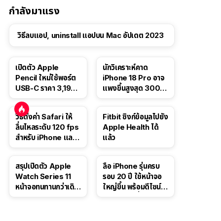
กำลังมาแรง
วิธีลบแอป, uninstall แอปบน Mac อัปเดต 2023
เปิดตัว Apple
นักวิเคราะห์คาด
Pencil ใหม่ใช้พอร์ต
iPhone 18 Pro อาจ
USB-C ราคา 3,190
แพงขึ้นสูงสุด 300
บาท ขาย พ.ย. 2023
ดอลลาร์ เริ่มต้นแตะ
นี้
1,399 ดอลลาร์
วิธีตั้งค่า Safari ให้
Fitbit ซิงก์ข้อมูลไปยัง
ลื่นไหลระดับ 120 fps
Apple Health ได้
สำหรับ iPhone และ
แล้ว
iPad
สรุปเปิดตัว Apple
ลือ iPhone รุ่นครบ
Watch Series 11
รอบ 20 ปี ใช้หน้าจอ
หน้าจอทนทานกว่าเดิม
ใหญ่ขึ้น พร้อมดีไซน์ไร้
2 เท่า เน้นฟีเจอร์
ขอบโค้งทั้งสี่ด้าน
สุขภาพ