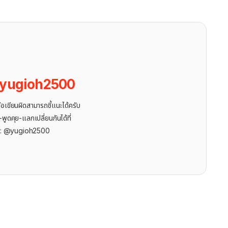
yugioh2500
ขียนผิดสามารถชี้แนะได้ครับ
ูดคุย-แลกเปลี่ยนกันได้ที่
r: @yugioh2500