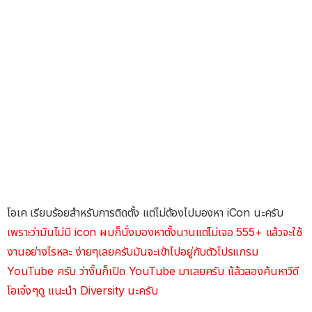
โอเค เรียบร้อยสำหรับการติดตั้ง แต่ไม่ต้องไปมองหา iCon นะครับ
เพราะว่ามันไม่มี icon
ผมก็นั่งมองหาตั้งนานแต่ไม่เจอ 555+ แล้วจะใช้
งานอย่างไรหละ ง่ายๆเลยครับมันจะเข้าไปอยู่กับตัวโปรแกรม
YouTube ครับ ว่างั้นก็เปิด YouTube มาเลยครับ แ้ล้วลองค้นหาวีดี
โอเจ๋งๆดู แนะนำ Diversity นะครับ