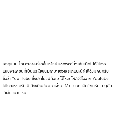
เช้าๆแบบนี้กับอากาศที่สดชื่นหลังฝนตกพอดีนั่งเล่นเน็ตไปก้ไปเจอ
แอปพลิเคชันที่เป็นประโยชน์มากมายตัวเลยมาแนะนำให้ได้ชมกันครับ
ชื่อว่า YourTube ซึ่งประโยชน์คือเอาไว้โหลดไฟล์วีดีโอจาก Youtube
ได้โดยตรงครับ มีเสียงยืนยันมาว่าเจ๋งว่า MxTube เสียอีกครับ มาดูกัน
ว่าเจ๋งขนาดไหน