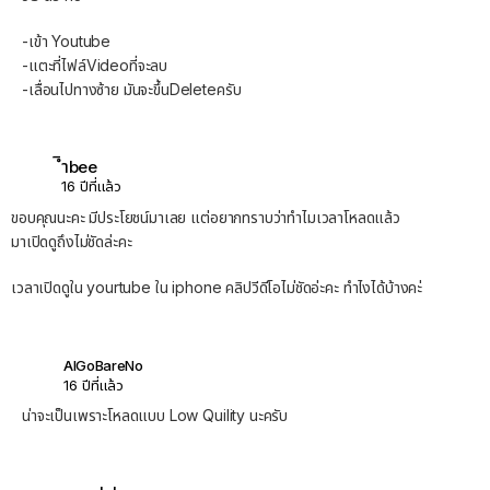
-เข้า Youtube
-แตะที่ไฟล์Videoที่จะลบ
-เลื่อนไปทางซ้าย มันจะขึ้นDeleteครับ
ิำbee
16 ปีที่แล้ว
ขอบคุณนะคะ มีประโยชน์มาเลย แต่อยากทราบว่าทำไมเวลาโหลดแล้ว
มาเปิดดูถึงไม่ชัดล่ะคะ
เวลาเปิดดูใน yourtube ใน iphone คลิปวีดีโอไม่ชัดอ่ะคะ ทำไงได้บ้างคะ่
AlGoBareNo
16 ปีที่แล้ว
น่าจะเป็นเพราะโหลดแบบ Low Quility นะครับ