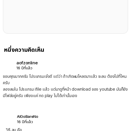
หนึ่งความคิดเห็น
aofzonline
16 ปีที่แล้ว
ขอบคุณมากครับ โปรแกรมเจ๋งดี แต่ว่า ถ้าเกิดผมโหลดมาแล้ว จะลบ ต้องไปที่ไหน
ครับ
ลองลบใน โปรแกรม ifile แล้ว แต่มาดูที่หน้า download ของ youtube มันก็ยัง
มีไฟล์อยู่ครับ เพียงแค่ กด play ไม่ได้เท่านั้นเอง
AlGoBareNo
16 ปีที่แล้ว
วิธี ลบ คือ