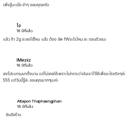
เพิ่งรู้นะเนี่ย ฮ่าๆ ขอบคุณครับ
โอ
16 ปีที่แล้ว
แล้ว ถ้า 2g จะลงได้ไหม แล้ว ต้อง อัพ fWอะไรไหม ละ ตอบด้วยนะ
IMeziiz
16 ปีที่แล้ว
ลงโปรแกรมมาตั้งนาน แต่ไม่เคยใช้เพราะไม่ทราบว่ามันเอาไว้ใช้เพื่ออะไรจริงๆค่ะ
555 แต่วันนี้รู้ล่ะ ขอบคุณมากๆนะค่ะ
Attapon Thaphaengphan
16 ปีที่แล้ว
ยินดีคร้าบ