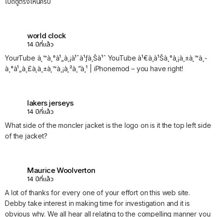
เปิดดูตรงไหนครับ
world clock
14 ปีที่แล้ว
YourTube à¸™à¸°à¹„à¸¡à¹ˆà¹ƒà¸Šà¹ˆ YouTube à¹€à¸­à¹Šà¸°à¸¡à¸±à¸™à¸­
à¸°à¹„à¸£à¸à¸±à¸™à¸¡à¸²à¸”à¸¹ | iPhonemod – you have right!
lakers jerseys
14 ปีที่แล้ว
What side of the moncler jacket is the logo on is it the top left side
of the jacket?
Maurice Woolverton
14 ปีที่แล้ว
A lot of thanks for every one of your effort on this web site.
Debby take interest in making time for investigation and it is
obvious why. We all hear all relating to the compelling manner you