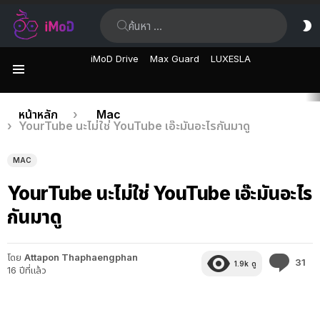
ค้นหา:
ส
ผิ
iMoD Drive
Max Guard
LUXESLA
เมนู
เรื่อง
คุณอยู่ที่นี่:
หน้าหลัก
Mac
YourTube นะไม่ใช่ YouTube เอ๊ะมันอะไรกันมาดู
ล่าสุด
MAC
YourTube นะไม่ใช่ YouTube เอ๊ะมันอะไร
กันมาดู
โดย
Attapon Thaphaengphan
คว
31
1.9k
ดู
16 ปีที่แล้ว
คิด
เห็