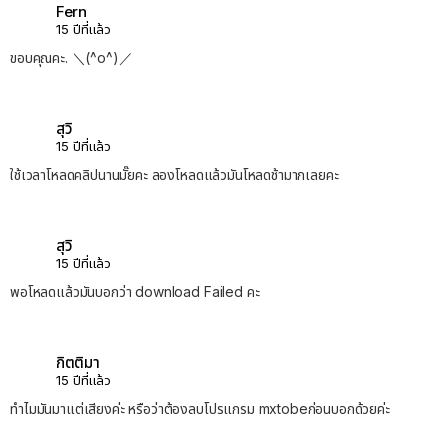
Fern
15 ปีที่แล้ว
ขอบคุณคะ. ＼(^o^)／
สุวิ
15 ปีที่แล้ว
ใช้เวลาโหลดคลิปนานมั๊ยคะ ลองโหลดแล้วมันโหลดช้ามากเลยคะ
สุวิ
15 ปีที่แล้ว
พอโหลดแล้วมันบอกว่า download Failed คะ
กิตติมา
15 ปีที่แล้ว
ทำไมมันมาแต่เสียงค่ะ หรือว่าต้องลบโปรแกรม mxtobeก่อนบอกด้วยค่ะ