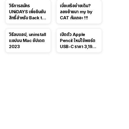
iPhone 16 Pro
โซเชียล
วิธีการสมัคร
เบื่อเครือข่ายเดิม?
UNiDAYS เพื่อยืนยัน
ลองย้ายมา my by
สิทธิ์สำหรับ Back to
CAT กันเถอะ !!!
School 2565
วิธีลบแอป, uninstall
เปิดตัว Apple
แอปบน Mac อัปเดต
Pencil ใหม่ใช้พอร์ต
2023
USB-C ราคา 3,190
บาท ขาย พ.ย. 2023
นี้