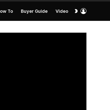
เข้า
สลับ
ow To
Buyer Guide
Video
สู่
ผิว
ระบบ
40:16