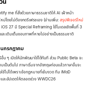
วัน
ify me ที่สั่งด้วยภาษาธรรมชาติให้ AI เฝ้าหน้า
ใหม่โดยไม่ต้องกดรีเฟรชเอง (อ่านเพิ่ม:
สรุปฟีเจอร์ใหม่
 iOS 27 มี Special Reframing ใช้โมเดลเชิงพื้นที่ 3
้อและเติมเต็มขอบภาพที่หายไปอย่างเป็นธรรมชาติ
ดือนกรกฎาคม
 ๆ เปิดให้นักพัฒนาใช้ได้ทันที ส่วน Public Beta จะ
าคมเป็นต้นไป ภาษาเริ่มจากอังกฤษก่อนแล้วภาษาอื่นจะ
ช้ไม่ได้เพราะข้อกฎหมายที่เข้มงวด ทีม iMoD
อบและอัปเดตให้ตลอดช่วง WWDC26