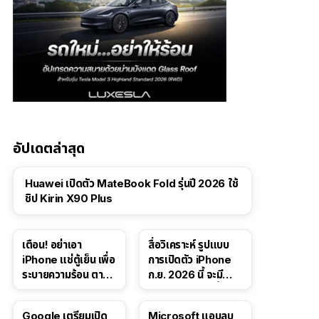
อัปเดตล่าสุด
Huawei เปิดตัว MateBook Fold รุ่นปี 2026 ใช้
ชิป Kirin X90 Plus
เตือน! อย่าเอา
สื่อวิเคราะห์ รูปแบบ
iPhone แช่ตู้เย็น เพื่อ
การเปิดตัว iPhone
ระบายความร้อน ตาม
ก.ย. 2026 นี้ จะมี
คำแนะนำใน TikTok
“ชีวิตชีวา” มากขึ้น
Google เตรียมเปิด
Microsoft แอบลบ