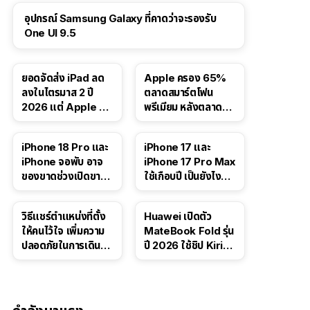
อุปกรณ์ Samsung Galaxy ที่คาดว่าจะรองรับ
One UI 9.5
ยอดจัดส่ง iPad ลด
Apple ครอง 65%
ลงในไตรมาส 2 ปี
ตลาดสมาร์ตโฟน
2026 แต่ Apple ยัง
พรีเมียม หลังตลาดทำ
ครองผู้นำตลาด
สถิติสูงสุดใหม่
แท็บเล็ต
41:47
iPhone 18 Pro และ
iPhone 17 และ
iPhone จอพับ อาจ
iPhone 17 Pro Max
ของขาดช่วงเปิดขาย
ใช้เกือบปี เป็นยังไง
จากปัญหา DRAM
บ้าง — เล่า
ประสบการณ์จริง
วิธีแชร์ตำแหน่งที่ตั้ง
Huawei เปิดตัว
ให้คนไว้ใจ เพิ่มความ
MateBook Fold รุ่น
ปลอดภัยในการเดิน
ปี 2026 ใช้ชิป Kirin
ทาง สำหรับ iPhone,
X90 Plus
iPad