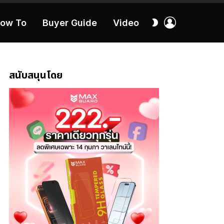
เข้า
สลับ
ow To
Buyer Guide
Video
สู่
ผิว
ระบบ
40:16
สนับสนุนโดย