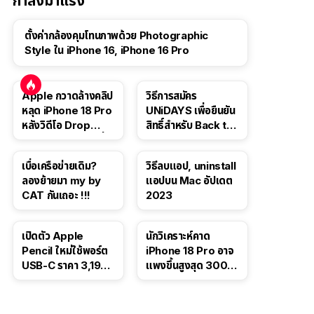
กำลังมาแรง
ตั้งค่ากล้องคุมโทนภาพด้วย Photographic
Style ใน iPhone 16, iPhone 16 Pro
Apple กวาดล้างคลิป
วิธีการสมัคร
หลุด iPhone 18 Pro
UNiDAYS เพื่อยืนยัน
หลังวิดีโอ Drop
สิทธิ์สำหรับ Back to
Test ปลิวหายจากสื่อ
School 2565
โซเชียล
เบื่อเครือข่ายเดิม?
วิธีลบแอป, uninstall
ลองย้ายมา my by
แอปบน Mac อัปเดต
CAT กันเถอะ !!!
2023
เปิดตัว Apple
นักวิเคราะห์คาด
Pencil ใหม่ใช้พอร์ต
iPhone 18 Pro อาจ
USB-C ราคา 3,190
แพงขึ้นสูงสุด 300
บาท ขาย พ.ย. 2023
ดอลลาร์ เริ่มต้นแตะ
นี้
1,399 ดอลลาร์