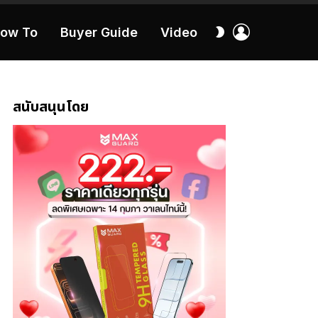
เข้า
สลับ
ow To
Buyer Guide
Video
สู่
ผิว
ระบบ
40:16
สนับสนุนโดย