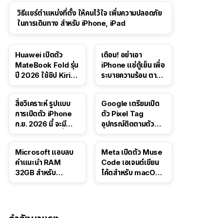
วิธีแชร์ตำแหน่งที่ตั้ง ให้คนไว้ใจ เพิ่มความปลอดภัย
ในการเดินทาง สำหรับ iPhone, iPad
Huawei เปิดตัว
เตือน! อย่าเอา
MateBook Fold รุ่น
iPhone แช่ตู้เย็น เพื่อ
ปี 2026 ใช้ชิป Kirin
ระบายความร้อน ตาม
X90 Plus
คำแนะนำใน TikTok
สื่อวิเคราะห์ รูปแบบ
Google เตรียมเปิด
การเปิดตัว iPhone
ตัว Pixel Tag
ก.ย. 2026 นี้ จะมี
อุปกรณ์ติดตามตัว
“ชีวิตชีวา” มากขึ้น
ราคาเดียวกับ AirTag
Microsoft แอบลบ
Meta เปิดตัว Muse
คำแนะนำ RAM
Code เอเจนต์เขียน
32GB สำหรับ
โค้ดสำหรับ macOS
Windows 11 ออก
และ Linux
จากเว็บตัวเอง