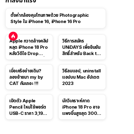
กำลังมาแรง
ตั้งค่ากล้องคุมโทนภาพด้วย Photographic
Style ใน iPhone 16, iPhone 16 Pro
Apple กวาดล้างคลิป
วิธีการสมัคร
หลุด iPhone 18 Pro
UNiDAYS เพื่อยืนยัน
หลังวิดีโอ Drop
สิทธิ์สำหรับ Back to
Test ปลิวหายจากสื่อ
School 2565
โซเชียล
เบื่อเครือข่ายเดิม?
วิธีลบแอป, uninstall
ลองย้ายมา my by
แอปบน Mac อัปเดต
CAT กันเถอะ !!!
2023
เปิดตัว Apple
นักวิเคราะห์คาด
Pencil ใหม่ใช้พอร์ต
iPhone 18 Pro อาจ
USB-C ราคา 3,190
แพงขึ้นสูงสุด 300
บาท ขาย พ.ย. 2023
ดอลลาร์ เริ่มต้นแตะ
นี้
1,399 ดอลลาร์