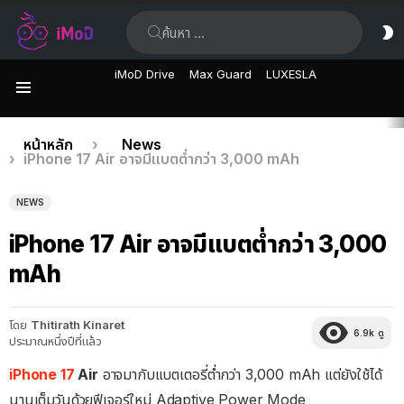
ค้นหา:
ส
ผิ
iMoD Drive
Max Guard
LUXESLA
เมนู
เรื่อง
คุณอยู่ที่นี่:
หน้าหลัก
News
iPhone 17 Air อาจมีแบตต่ำกว่า 3,000 mAh
ล่าสุด
NEWS
iPhone 17 Air อาจมีแบตต่ำกว่า 3,000
mAh
โดย
Thitirath Kinaret
6.9k
ดู
ประมาณหนึ่งปีที่แล้ว
iPhone 17
Air
อาจมากับแบตเตอรี่ต่ำกว่า 3,000 mAh แต่ยังใช้ได้
นานเต็มวันด้วยฟีเจอร์ใหม่ Adaptive Power Mode