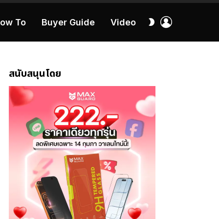
เข้า
สลับ
ow To
Buyer Guide
Video
สู่
ผิว
ระบบ
40:16
สนับสนุนโดย