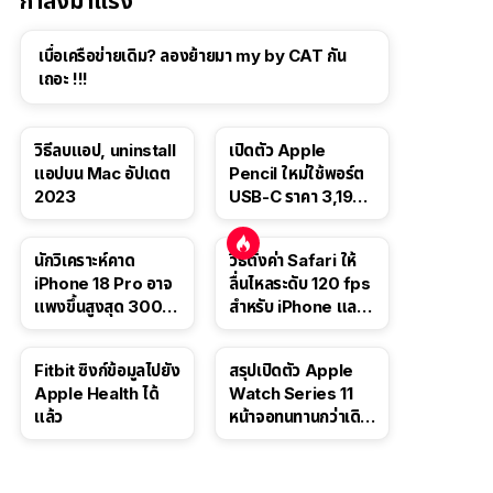
กำลังมาแรง
เบื่อเครือข่ายเดิม? ลองย้ายมา my by CAT กัน
เถอะ !!!
วิธีลบแอป, uninstall
เปิดตัว Apple
แอปบน Mac อัปเดต
Pencil ใหม่ใช้พอร์ต
2023
USB-C ราคา 3,190
บาท ขาย พ.ย. 2023
นี้
นักวิเคราะห์คาด
วิธีตั้งค่า Safari ให้
iPhone 18 Pro อาจ
ลื่นไหลระดับ 120 fps
แพงขึ้นสูงสุด 300
สำหรับ iPhone และ
ดอลลาร์ เริ่มต้นแตะ
iPad
1,399 ดอลลาร์
Fitbit ซิงก์ข้อมูลไปยัง
สรุปเปิดตัว Apple
Apple Health ได้
Watch Series 11
แล้ว
หน้าจอทนทานกว่าเดิม
2 เท่า เน้นฟีเจอร์
สุขภาพ