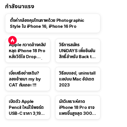
กำลังมาแรง
ตั้งค่ากล้องคุมโทนภาพด้วย Photographic
Style ใน iPhone 16, iPhone 16 Pro
Apple กวาดล้างคลิป
วิธีการสมัคร
หลุด iPhone 18 Pro
UNiDAYS เพื่อยืนยัน
หลังวิดีโอ Drop
สิทธิ์สำหรับ Back to
Test ปลิวหายจากสื่อ
School 2565
โซเชียล
เบื่อเครือข่ายเดิม?
วิธีลบแอป, uninstall
ลองย้ายมา my by
แอปบน Mac อัปเดต
CAT กันเถอะ !!!
2023
เปิดตัว Apple
นักวิเคราะห์คาด
Pencil ใหม่ใช้พอร์ต
iPhone 18 Pro อาจ
USB-C ราคา 3,190
แพงขึ้นสูงสุด 300
บาท ขาย พ.ย. 2023
ดอลลาร์ เริ่มต้นแตะ
นี้
1,399 ดอลลาร์