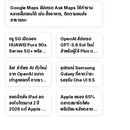
Google Maps อัปเกรด Ask Maps ให้ทำงาน
หลายขั้นตอนได้ เช่น สั่งอาหาร, ติดตามขนส่ง
สาธารณะ
ทรู 5G เปิดจอง
OpenAI อัปเกรด
HUAWEI Pura 90s
GPT-5.6 Sol ใหม่
Series 5G+ พร้อม
สำหรับผู้ใช้ Plus และ
ส่วนลดสูงสุด 19,400
Pro และขยาย GPT-
บาท
5.6 Luna ให้ผู้ใช้ฟรี
ลือ! ลำโพง AI ตัวใหม่
อุปกรณ์ Samsung
จาก OpenAI ขนาด
Galaxy ที่คาดว่าจะ
เท่าลูกฮอกกี้ คาดราคา
รองรับ One UI 9.5
เริ่มราว 10,000 บาท
ยอดจัดส่ง iPad ลด
Apple ครอง 65%
ลงในไตรมาส 2 ปี
ตลาดสมาร์ตโฟน
2026 แต่ Apple ยัง
พรีเมียม หลังตลาดทำ
ครองผู้นำตลาด
สถิติสูงสุดใหม่
แท็บเล็ต