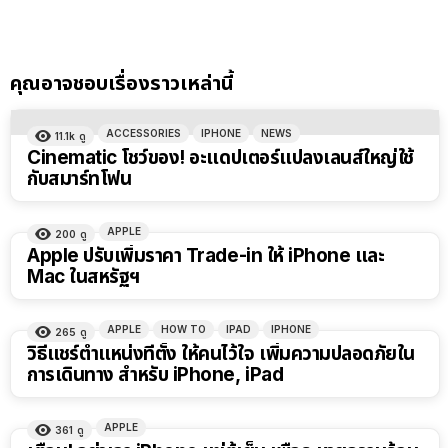
คุณอาจชอบเรื่องราวเหล่านี้
ACCESSORIES
IPHONE
NEWS
11.1k
ดู
Cinematic โชว์ของ! อะแดปเตอร์แปลงเลนส์ใหญ่ใช้
กับสมาร์ทโฟน
APPLE
200
ดู
Apple ปรับเพิ่มราคา Trade-in ให้ iPhone และ
Mac ในสหรัฐฯ
APPLE
HOW TO
IPAD
IPHONE
265
ดู
วิธีแชร์ตำแหน่งที่ตั้ง ให้คนไว้ใจ เพิ่มความปลอดภัยใน
การเดินทาง สำหรับ iPhone, iPad
APPLE
361
ดู