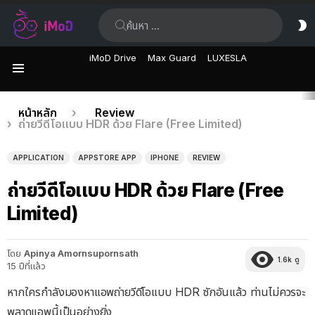
ค้นหา:
ส
ผิ
iMoD Drive
Max Guard
LUXESLA
เมนู
เรื่อง
คุณอยู่ที่นี่:
หน้าหลัก
Review
ถ่ายวีดีโอเเบบ HDR ด้วย Flare (Free Limited)
ล่าสุด
APPLICATION
APPSTORE APP
IPHONE
REVIEW
ถ่ายวีดีโอเเบบ HDR ด้วย Flare (Free
Limited)
โดย
Apinya Amornsupornsath
1.6k
ดู
15 ปีที่แล้ว
หากใครกำลังมองหาแอพถ่ายวีดีโอแบบ HDR ซักอันแล้ว ท่านไม่ควรจะ
พลาดแอพนี้เป็นอย่างยิ่ง