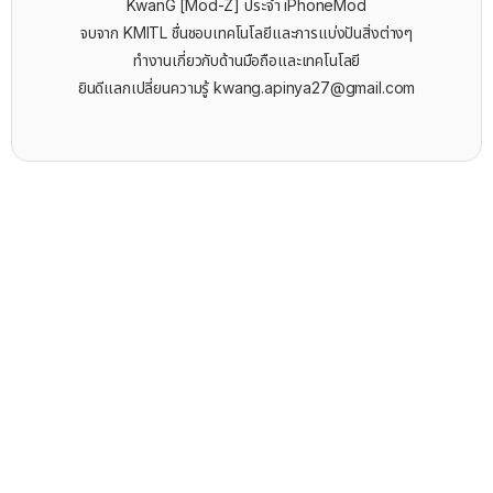
KwanG [Mod-Z] ประจำ iPhoneMod
จบจาก KMITL ชื่นชอบเทคโนโลยีและการแบ่งปันสิ่งต่างๆ
ทำงานเกี่ยวกับด้านมือถือและเทคโนโลยี
ยินดีแลกเปลี่ยนความรู้
kwang.apinya27@gmail.com