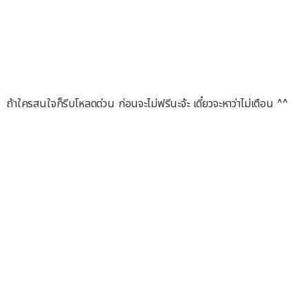
ถ้าใครสนใจก็รีบโหลดด่วน ก่อนจะไม่ฟรีนะจ้ะ เดี๋ยวจะหาว่าไม่เตือน ^^