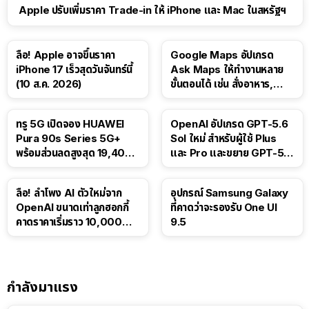
Apple ปรับเพิ่มราคา Trade-in ให้ iPhone และ Mac ในสหรัฐฯ
ลือ! Apple อาจขึ้นราคา
Google Maps อัปเกรด
iPhone 17 เร็วสุดวันจันทร์นี้
Ask Maps ให้ทำงานหลาย
(10 ส.ค. 2026)
ขั้นตอนได้ เช่น สั่งอาหาร,
ติดตามขนส่งสาธารณะ
ทรู 5G เปิดจอง HUAWEI
OpenAI อัปเกรด GPT-5.6
Pura 90s Series 5G+
Sol ใหม่ สำหรับผู้ใช้ Plus
พร้อมส่วนลดสูงสุด 19,400
และ Pro และขยาย GPT-5.6
บาท
Luna ให้ผู้ใช้ฟรี
ลือ! ลำโพง AI ตัวใหม่จาก
อุปกรณ์ Samsung Galaxy
OpenAI ขนาดเท่าลูกฮอกกี้
ที่คาดว่าจะรองรับ One UI
คาดราคาเริ่มราว 10,000
9.5
บาท
กำลังมาแรง