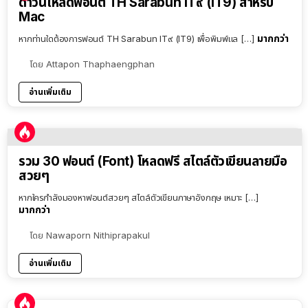
ดาวน์โหลดฟอนต์ TH Sarabun IT๙ (IT9) สำหรับ
Mac
มากกว่า
หากท่านใดต้องการฟอนต์ TH Sarabun IT๙ (IT9) เพื่อพิมพ์แล […]
โดย
Attapon Thaphaengphan
อ่านเพิ่มเติม
รวม 30 ฟอนต์ (Font) โหลดฟรี สไตล์ตัวเขียนลายมือ
สวยๆ
หากใครกำลังมองหาฟอนต์สวยๆ สไตล์ตัวเขียนภาษาอังกฤษ เหมาะ […]
มากกว่า
โดย
Nawaporn Nithiprapakul
อ่านเพิ่มเติม