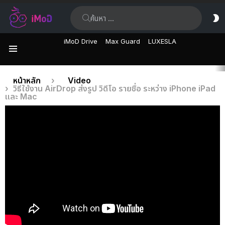
ค้นหา:
ส
ผิ
iMoD Drive
Max Guard
LUXESLA
เมนู
เรื่อง
คุณอยู่ที่นี่:
หน้าหลัก
Video
วิธีใช้งาน AirDrop ส่งรูป วิดีโอ รายชื่อ ระหว่าง iPhone iPad
ล่าสุด
และ Mac