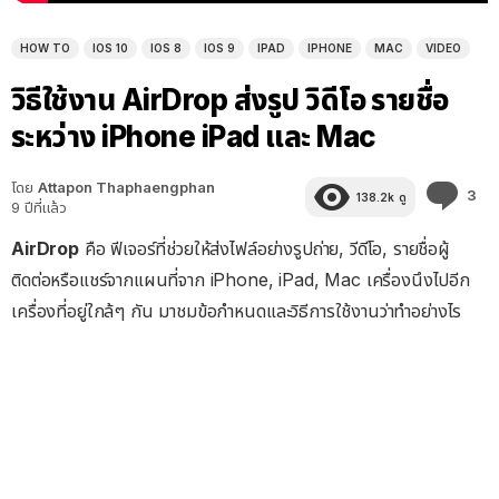
HOW TO
IOS 10
IOS 8
IOS 9
IPAD
IPHONE
MAC
VIDEO
วิธีใช้งาน AirDrop ส่งรูป วิดีโอ รายชื่อ
ระหว่าง iPhone iPad และ Mac
โดย
Attapon Thaphaengphan
คว
3
138.2k
ดู
9 ปีที่แล้ว
คิด
เห็
AirDrop
คือ ฟีเจอร์ที่ช่วยให้ส่งไฟล์อย่างรูปถ่าย, วีดีโอ, รายชื่อผู้
ติดต่อหรือแชร์จากแผนที่จาก iPhone, iPad, Mac เครื่องนึงไปอีก
เครื่องที่อยู่ใกล้ๆ กัน มาชมข้อกำหนดและวิธีการใช้งานว่าทำอย่างไร