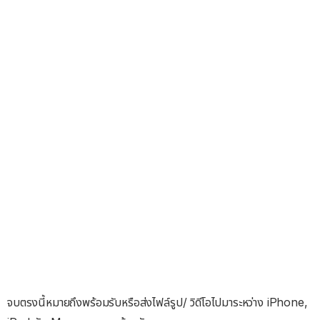
จบตรงนี้หมายถึงพร้อมรับหรือส่งไฟล์รูป/ วิดีโอไปมาระหว่าง iPhone,