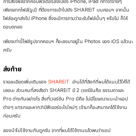
การส่งไฟล์จากคอมพิวเตอร์ลงไปยัง iPhone, iPad ก็ทำได้ง่ายๆ
เพียงลากไฟล์(รูป) ที่ต้องการเข้าไปยัง SHAREiT บนคอมฯ​ จากนั้น
ไฟล์จะถูกส่งไป iPhone ซึ่งจะมีการถามว่าจะรับไฟล์นั้นๆ หรือไม่ ก็ให้
ตอบตกลง
เพียงเท่านี้ไฟล์รูปจากคอมฯ ก็จะลงมาอยู่ใน Photos ของ iOS แล้วนะ
ครับ
ส่งท้าย
รายละเอียดเพิ่มเติมของ
SHAREiT
อ่านได้ที่ลิงก์ที่ผมได้แนบไว้ให้ได้
เลยนะ ส่วนคนที่สงสัยว่า SHAREiT มี 2 เวอร์ชันคือ ธรรมดาและ
Pro ต่างกันอย่างไร สิ่งที่เวอร์ชัน Pro มีคือ ไม่มีโฆษณาแนะนำแอป
ต่างๆ แทรกและหากว่ามีฟีเจอร์อะไรใหม่ๆ เข้ามาก็จะสามารถได้ใช้งาน
ก่อนครับ
ลองนำไปใช้งานกันดูครับ จากที่ผมได้ใช้งานแล้วพบว่าแอป