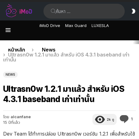
ค้นหา:
ส
ผิ
iMoD Drive
Max Guard
LUXESLA
เมนู
เรื่อง
คุณอยู่ที่นี่:
หน้าหลัก
News
Ultrasn0w 1.2.1 มาแล้ว สำหรับ iOS 4.3.1 baseband เก่า
ล่าสุด
เท่านั้น
NEWS
Ultrasn0w 1.2.1 มาแล้ว สำหรับ iOS
4.3.1 baseband เก่าเท่านั้น
โดย
alcanfane
คว
1
2k
ดู
15 ปีที่แล้ว
คิด
เห็
Dev Team ได้ทำการปล่อย Ultrasn0w เวอร์ชัน 1.2.1 เพื่อสำหรับใช้