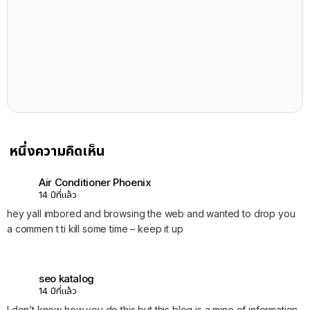
หนึ่งความคิดเห็น
Air Conditioner Phoenix
14 ปีที่แล้ว
hey yall imbored and browsing the web and wanted to drop you
a commen t ti kill some time – keep it up
seo katalog
14 ปีที่แล้ว
I don’t know how you do this but this blog is a mine of information