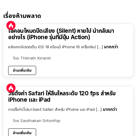
เรื่องห้ามพลาด
ไอคอนโหมดปิดเสียง (Silent) หายไป นำกลับมา
อย่างไร (iPhone รุ่นที่มีปุ่ม Action)
มากกว่า
หลังจากอัปเดตเป็น iOS 18 หรือแม้ iPhone 16 เครื่องใหม่ […]
โดย
Thitirath Kinaret
อ่านเพิ่มเติม
วิธีตั้งค่า Safari ให้ลื่นไหลระดับ 120 fps สำหรับ
iPhone และ iPad
มากกว่า
การตั้งค่าเว็ปเบาว์เซอร์ Safari สำหรับ iPhone และ iPad […]
โดย
Sasithakan Sritonthip
อ่านเพิ่มเติม