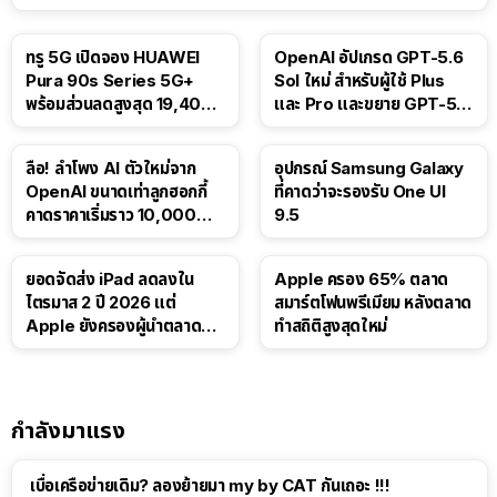
ทรู 5G เปิดจอง HUAWEI
OpenAI อัปเกรด GPT-5.6
Pura 90s Series 5G+
Sol ใหม่ สำหรับผู้ใช้ Plus
พร้อมส่วนลดสูงสุด 19,400
และ Pro และขยาย GPT-5.6
บาท
Luna ให้ผู้ใช้ฟรี
ลือ! ลำโพง AI ตัวใหม่จาก
อุปกรณ์ Samsung Galaxy
OpenAI ขนาดเท่าลูกฮอกกี้
ที่คาดว่าจะรองรับ One UI
คาดราคาเริ่มราว 10,000
9.5
บาท
ยอดจัดส่ง iPad ลดลงใน
Apple ครอง 65% ตลาด
ไตรมาส 2 ปี 2026 แต่
สมาร์ตโฟนพรีเมียม หลังตลาด
Apple ยังครองผู้นำตลาด
ทำสถิติสูงสุดใหม่
แท็บเล็ต
กำลังมาแรง
เบื่อเครือข่ายเดิม? ลองย้ายมา my by CAT กันเถอะ !!!