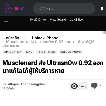
ค้นหา:
ส
ผิ
iMoD Drive
Max Guard
LUXESLA
เมนู
เรื่อง
คุณอยู่ที่นี่:
หน้าหลัก
Unlock iPhone
Musclenerd ส่ง Ultrasn0w 0.92 ออกมาแก้โลโก้ผู้ให้
ล่าสุด
บริการหาย
APPLICATION
MAC
TIPS & TRICKS
UNLOCK IPHONE
Musclenerd ส่ง Ultrasn0w 0.92 ออก
มาแก้โลโก้ผู้ให้บริการหาย
โดย
Attapon Thaphaengphan
คว
7
1.4k
ดู
17 ปีที่แล้ว
คิด
เห็