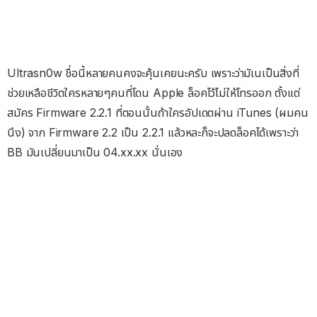
Ultrasn0w ชื่อนี้หลายคนคงจะคุ้นเคยนะครับ เพราะว่ามัเนเป็นสิ่งที่
ช่วยเหลือชีวิตใครหลายๆคนที่โดน Apple ล็อคไว้ไม่ให้โทรออก ตั้งแต่
สมัคร Firmware 2.2.1 ที่ตอนนั้นถ้าใครอัปเดตผ่าน iTunes (ผมคน
นึง) จาก Firmware 2.2 เป็น 2.2.1 แล้วหละก็จะปลดล็อคได้เพราะว่า
BB มันเปลี่ยนมาเป็น 04.xx.xx นั่นเอง