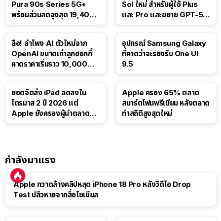
Pura 90s Series 5G+
Sol ใหม่ สำหรับผู้ใช้ Plus
พร้อมส่วนลดสูงสุด 19,400
และ Pro และขยาย GPT-5.6
บาท
Luna ให้ผู้ใช้ฟรี
ลือ! ลำโพง AI ตัวใหม่จาก
อุปกรณ์ Samsung Galaxy
OpenAI ขนาดเท่าลูกฮอกกี้
ที่คาดว่าจะรองรับ One UI
คาดราคาเริ่มราว 10,000
9.5
บาท
ยอดจัดส่ง iPad ลดลงใน
Apple ครอง 65% ตลาด
ไตรมาส 2 ปี 2026 แต่
สมาร์ตโฟนพรีเมียม หลังตลาด
Apple ยังครองผู้นำตลาด
ทำสถิติสูงสุดใหม่
แท็บเล็ต
กำลังมาแรง
Apple กวาดล้างคลิปหลุด iPhone 18 Pro หลังวิดีโอ Drop
Test ปลิวหายจากสื่อโซเชียล