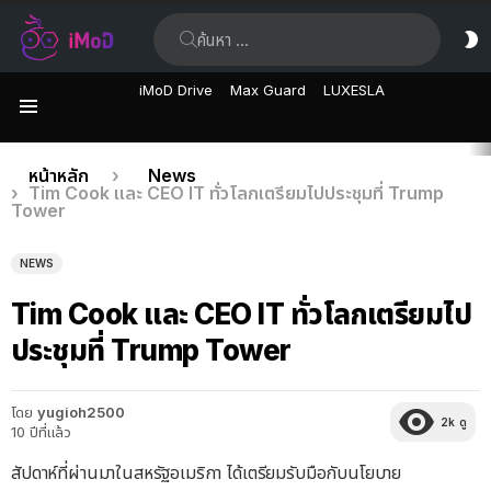
ค้นหา:
ส
ผิ
iMoD Drive
Max Guard
LUXESLA
เมนู
เรื่อง
คุณอยู่ที่นี่:
หน้าหลัก
News
Tim Cook และ CEO IT ทั่วโลกเตรียมไปประชุมที่ Trump
ล่าสุด
Tower
NEWS
Tim Cook และ CEO IT ทั่วโลกเตรียมไป
ประชุมที่ Trump Tower
โดย
yugioh2500
2k
ดู
10 ปีที่แล้ว
สัปดาห์ที่ผ่านมาในสหรัฐอเมริกา ได้เตรียมรับมือกับนโยบาย