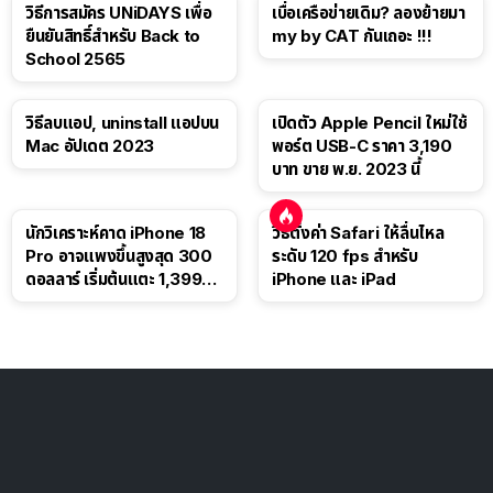
วิธีการสมัคร UNiDAYS เพื่อ
เบื่อเครือข่ายเดิม? ลองย้ายมา
ยืนยันสิทธิ์สำหรับ Back to
my by CAT กันเถอะ !!!
School 2565
วิธีลบแอป, uninstall แอปบน
เปิดตัว Apple Pencil ใหม่ใช้
Mac อัปเดต 2023
พอร์ต USB-C ราคา 3,190
บาท ขาย พ.ย. 2023 นี้
นักวิเคราะห์คาด iPhone 18
วิธีตั้งค่า Safari ให้ลื่นไหล
Pro อาจแพงขึ้นสูงสุด 300
ระดับ 120 fps สำหรับ
ดอลลาร์ เริ่มต้นแตะ 1,399
iPhone และ iPad
ดอลลาร์