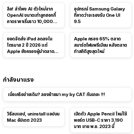
ลือ! ลำโพง AI ตัวใหม่จาก
อุปกรณ์ Samsung Galaxy
OpenAI ขนาดเท่าลูกฮอกกี้
ที่คาดว่าจะรองรับ One UI
คาดราคาเริ่มราว 10,000
9.5
บาท
ยอดจัดส่ง iPad ลดลงใน
Apple ครอง 65% ตลาด
ไตรมาส 2 ปี 2026 แต่
สมาร์ตโฟนพรีเมียม หลังตลาด
Apple ยังครองผู้นำตลาด
ทำสถิติสูงสุดใหม่
แท็บเล็ต
กำลังมาแรง
เบื่อเครือข่ายเดิม? ลองย้ายมา my by CAT กันเถอะ !!!
วิธีลบแอป, uninstall แอปบน
เปิดตัว Apple Pencil ใหม่ใช้
Mac อัปเดต 2023
พอร์ต USB-C ราคา 3,190
บาท ขาย พ.ย. 2023 นี้