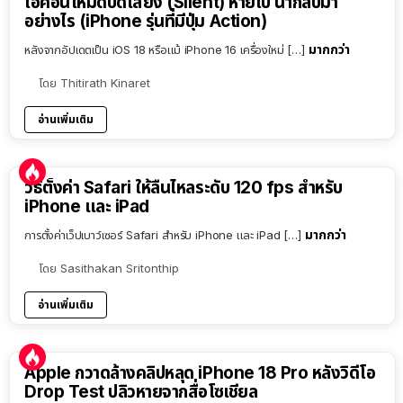
ไอคอนโหมดปิดเสียง (Silent) หายไป นำกลับมา
อย่างไร (iPhone รุ่นที่มีปุ่ม Action)
มากกว่า
หลังจากอัปเดตเป็น iOS 18 หรือแม้ iPhone 16 เครื่องใหม่ […]
โดย
Thitirath Kinaret
อ่านเพิ่มเติม
วิธีตั้งค่า Safari ให้ลื่นไหลระดับ 120 fps สำหรับ
iPhone และ iPad
มากกว่า
การตั้งค่าเว็ปเบาว์เซอร์ Safari สำหรับ iPhone และ iPad […]
โดย
Sasithakan Sritonthip
อ่านเพิ่มเติม
Apple กวาดล้างคลิปหลุด iPhone 18 Pro หลังวิดีโอ
Drop Test ปลิวหายจากสื่อโซเชียล