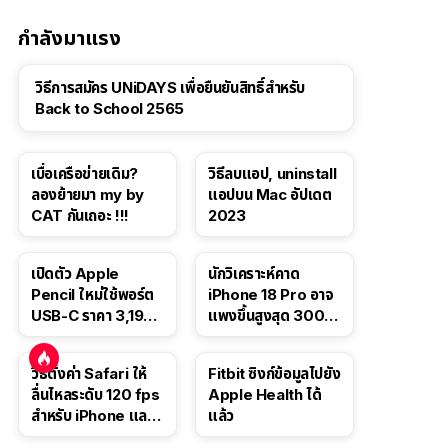
กำลังมาแรง
วิธีการสมัคร UNiDAYS เพื่อยืนยันสิทธิ์สำหรับ
Back to School 2565
เบื่อเครือข่ายเดิม?
วิธีลบแอป, uninstall
ลองย้ายมา my by
แอปบน Mac อัปเดต
CAT กันเถอะ !!!
2023
เปิดตัว Apple
นักวิเคราะห์คาด
Pencil ใหม่ใช้พอร์ต
iPhone 18 Pro อาจ
USB-C ราคา 3,190
แพงขึ้นสูงสุด 300
บาท ขาย พ.ย. 2023
ดอลลาร์ เริ่มต้นแตะ
นี้
1,399 ดอลลาร์
วิธีตั้งค่า Safari ให้
Fitbit ซิงก์ข้อมูลไปยัง
ลื่นไหลระดับ 120 fps
Apple Health ได้
สำหรับ iPhone และ
แล้ว
iPad