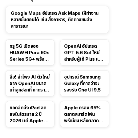
Google Maps อัปเกรด Ask Maps ให้ทำงาน
หลายขั้นตอนได้ เช่น สั่งอาหาร, ติดตามขนส่ง
สาธารณะ
ทรู 5G เปิดจอง
OpenAI อัปเกรด
HUAWEI Pura 90s
GPT-5.6 Sol ใหม่
Series 5G+ พร้อม
สำหรับผู้ใช้ Plus และ
ส่วนลดสูงสุด 19,400
Pro และขยาย GPT-
บาท
5.6 Luna ให้ผู้ใช้ฟรี
ลือ! ลำโพง AI ตัวใหม่
อุปกรณ์ Samsung
จาก OpenAI ขนาด
Galaxy ที่คาดว่าจะ
เท่าลูกฮอกกี้ คาดราคา
รองรับ One UI 9.5
เริ่มราว 10,000 บาท
ยอดจัดส่ง iPad ลด
Apple ครอง 65%
ลงในไตรมาส 2 ปี
ตลาดสมาร์ตโฟน
2026 แต่ Apple ยัง
พรีเมียม หลังตลาดทำ
ครองผู้นำตลาด
สถิติสูงสุดใหม่
แท็บเล็ต