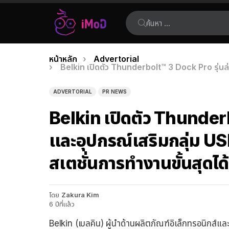
ค้นหา:
คุณอยู่ที่นี่:
หน้าหลัก
Advertorial
เรื่อง
Belkin เปิดตัว Thunderbolt™ 3 Dock Pro รุ่นล่า
ล่าสุด
ADVERTORIAL
PR NEWS
Belkin เปิดตัว Thunderb
และอุปกรณ์เสริมกลุ่ม US
สเตชั่นการทำงานขั้นสุดได
โดย
Zakura Kim
6 ปีที่แล้ว
Belkin (เบลคิน) ผู้นำด้านผลิตภัณฑ์อิเล็กทรอนิกส์แล