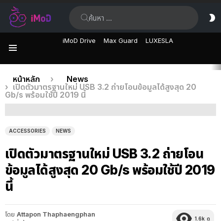
ค้นหา:
ส
ผิ
iMoD Drive
Max Guard
LUXESLA
เมนู
เรื่อง
คุณอยู่ที่นี่:
หน้าหลัก
News
เปิดตัวมาตรฐานใหม่ USB 3.2 ถ่ายโอนข้อมูลได้สูงสุด 20
ล่าสุด
Gb/s พร้อมใช้ปี 2019 นี้
ACCESSORIES
NEWS
เปิดตัวมาตรฐานใหม่ USB 3.2 ถ่ายโอน
ข้อมูลได้สูงสุด 20 Gb/s พร้อมใช้ปี 2019
นี้
โดย
Attapon Thaphaengphan
1.6k
ดู