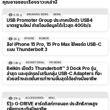
คุณอาจชอบเรื่องราวเหล่านี้
BREAKING NEWS
NEWS
6.3k
ดู
USB Promoter Group ประกาศเปิดตัว USB4
มาตรฐานใหม่ ถ่ายโอนข้อมูลได้เร็วสุด 40Gb/s
IPHONE
RUMOR
2k
ดู
ลือ! iPhone 15 Pro, 15 Pro Max ใช้พอร์ต USB-C
แบบ Thunderbolt 3
ADVERTORIAL
PR NEWS
1.4k
ดู
Belkin เปิดตัว Thunderbolt™ 3 Dock Pro รุ่น
ล่าสุด และอุปกรณ์เสริมกลุ่ม USB-C Adapters ที่จะ
ช่วยสร้างสเตชั่นการทำงานขั้นสุดได้อย่างมืออาชีพ
ACCESSORIES
MAC
21k
ดู
รีวิว G-DRIVE ฮาร์ดดิสก์ภายนอก ประสิทธิภาพสูง
เพื่องานระดับมืออาชีพ