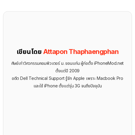
เขียนโดย
Attapon Thaphaengphan
ศิษย์เก่าวิศวกรรมคอมพิวเตอร์ ม. ขอนแก่น ผู้ก่อตั้ง iPhoneMod.net
ตั้งแต่ปี 2009
อดีต Dell Technical Support รู้จัก ​Apple เพราะ Macbook Pro
และใช้ iPhone ตั้งแต่รุ่น 3G จนถึงปัจจุบัน