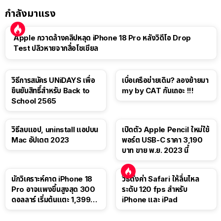
กำลังมาแรง
Apple กวาดล้างคลิปหลุด iPhone 18 Pro หลังวิดีโอ Drop
Test ปลิวหายจากสื่อโซเชียล
วิธีการสมัคร UNiDAYS เพื่อ
เบื่อเครือข่ายเดิม? ลองย้ายมา
ยืนยันสิทธิ์สำหรับ Back to
my by CAT กันเถอะ !!!
School 2565
วิธีลบแอป, uninstall แอปบน
เปิดตัว Apple Pencil ใหม่ใช้
Mac อัปเดต 2023
พอร์ต USB-C ราคา 3,190
บาท ขาย พ.ย. 2023 นี้
นักวิเคราะห์คาด iPhone 18
วิธีตั้งค่า Safari ให้ลื่นไหล
Pro อาจแพงขึ้นสูงสุด 300
ระดับ 120 fps สำหรับ
ดอลลาร์ เริ่มต้นแตะ 1,399
iPhone และ iPad
ดอลลาร์