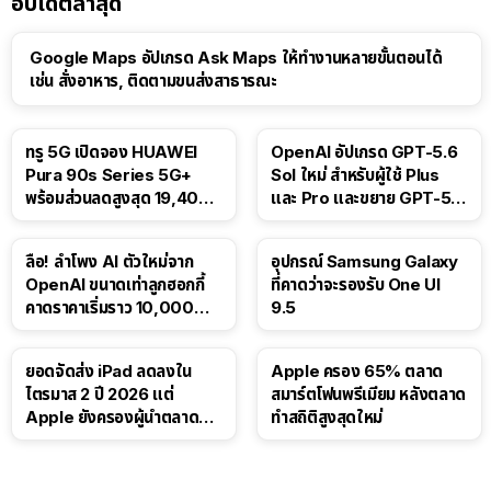
อัปเดตล่าสุด
Google Maps อัปเกรด Ask Maps ให้ทำงานหลายขั้นตอนได้
เช่น สั่งอาหาร, ติดตามขนส่งสาธารณะ
ทรู 5G เปิดจอง HUAWEI
OpenAI อัปเกรด GPT-5.6
Pura 90s Series 5G+
Sol ใหม่ สำหรับผู้ใช้ Plus
พร้อมส่วนลดสูงสุด 19,400
และ Pro และขยาย GPT-5.6
บาท
Luna ให้ผู้ใช้ฟรี
ลือ! ลำโพง AI ตัวใหม่จาก
อุปกรณ์ Samsung Galaxy
OpenAI ขนาดเท่าลูกฮอกกี้
ที่คาดว่าจะรองรับ One UI
คาดราคาเริ่มราว 10,000
9.5
บาท
ยอดจัดส่ง iPad ลดลงใน
Apple ครอง 65% ตลาด
ไตรมาส 2 ปี 2026 แต่
สมาร์ตโฟนพรีเมียม หลังตลาด
Apple ยังครองผู้นำตลาด
ทำสถิติสูงสุดใหม่
แท็บเล็ต