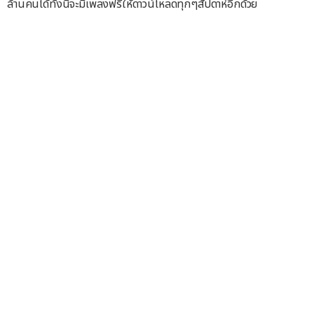
ล้านคนได้ทั้งนี้จะมีเพลงฟรีให้ดาวน์โหลดทุกๆสัปดาห์อีกด้วย