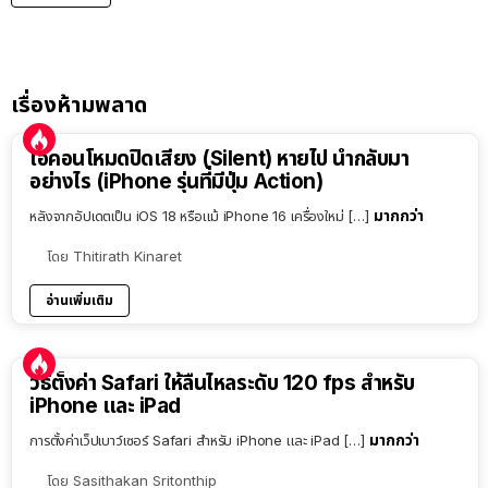
เรื่องห้ามพลาด
ไอคอนโหมดปิดเสียง (Silent) หายไป นำกลับมา
อย่างไร (iPhone รุ่นที่มีปุ่ม Action)
มากกว่า
หลังจากอัปเดตเป็น iOS 18 หรือแม้ iPhone 16 เครื่องใหม่ […]
โดย
Thitirath Kinaret
อ่านเพิ่มเติม
วิธีตั้งค่า Safari ให้ลื่นไหลระดับ 120 fps สำหรับ
iPhone และ iPad
มากกว่า
การตั้งค่าเว็ปเบาว์เซอร์ Safari สำหรับ iPhone และ iPad […]
โดย
Sasithakan Sritonthip