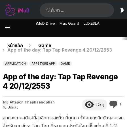
ค้นหา:
ส
ผิ
iMoD Drive
Max Guard
LUXESLA
เมนู
เรื่อง
คุณอยู่ที่นี่:
หน้าหลัก
Game
App of the day: Tap Tap Revenge 4 20/12/2553
ล่าสุด
APPLICATION
APPSTORE APP
GAME
App of the day: Tap Tap Revenge
4 20/12/2553
โดย
Attapon Thaphaengphan
คว
1
1.2k
ดู
16 ปีที่แล้ว
คิด
เห็
สุดยอดเกมส์มันส์ที่สุดอีกเกมส์หนึ่ง ที่ทุกคนทั่วโลกต่างติดกันงอมแงม
สำหรับเกมส์ตระ Tap Tap ที่หลายคนประทับใจมาตั้งแต่ภาคที่ 1, 2