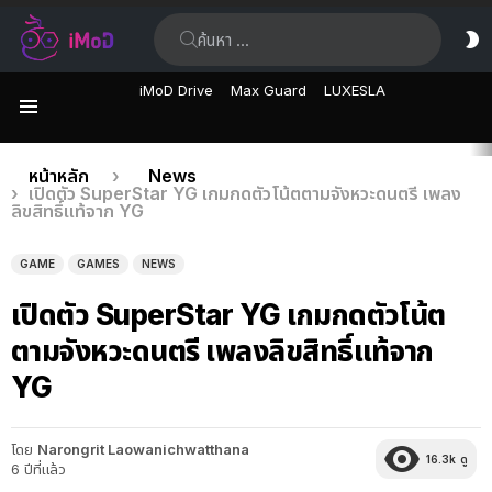
ค้นหา:
ส
ผิ
iMoD Drive
Max Guard
LUXESLA
เมนู
เรื่อง
คุณอยู่ที่นี่:
หน้าหลัก
News
เปิดตัว SuperStar YG เกมกดตัวโน้ตตามจังหวะดนตรี เพลง
ล่าสุด
ลิขสิทธิ์แท้จาก YG
GAME
GAMES
NEWS
เปิดตัว SuperStar YG เกมกดตัวโน้ต
ตามจังหวะดนตรี เพลงลิขสิทธิ์แท้จาก
YG
โดย
Narongrit Laowanichwatthana
16.3k
ดู
6 ปีที่แล้ว