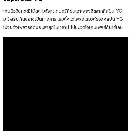
เกมมือถือกดตัวโน้ตตามจังหวะดนตรีที่ขนเอาเพลงฮิตจากศิลปิน YG
มาให้เล่นกันอย่างเป็นทางการ เริ่มตั้งแต่เพลงเดบิวต์ของศิลปิน YG
ไปจนถึงเพลงยอดนิยมล่าสุดในเวลานี้ ไปชมวิดีโอเกมเพลย์กันได้เลย