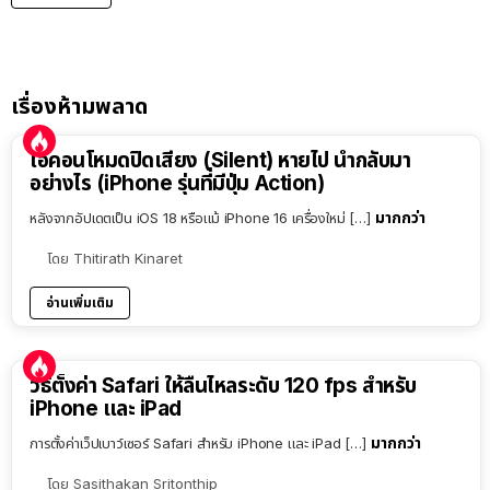
เรื่องห้ามพลาด
ไอคอนโหมดปิดเสียง (Silent) หายไป นำกลับมา
อย่างไร (iPhone รุ่นที่มีปุ่ม Action)
มากกว่า
หลังจากอัปเดตเป็น iOS 18 หรือแม้ iPhone 16 เครื่องใหม่ […]
โดย
Thitirath Kinaret
อ่านเพิ่มเติม
วิธีตั้งค่า Safari ให้ลื่นไหลระดับ 120 fps สำหรับ
iPhone และ iPad
มากกว่า
การตั้งค่าเว็ปเบาว์เซอร์ Safari สำหรับ iPhone และ iPad […]
โดย
Sasithakan Sritonthip