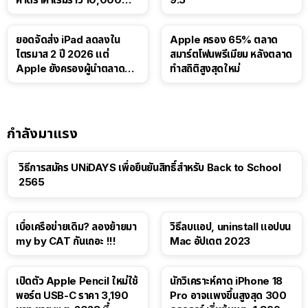
บาท
ยอดจัดส่ง iPad ลดลงใน
Apple ครอง 65% ตลาด
ไตรมาส 2 ปี 2026 แต่
สมาร์ตโฟนพรีเมียม หลังตลาด
Apple ยังครองผู้นำตลาด
ทำสถิติสูงสุดใหม่
แท็บเล็ต
กำลังมาแรง
วิธีการสมัคร UNiDAYS เพื่อยืนยันสิทธิ์สำหรับ Back to School
2565
เบื่อเครือข่ายเดิม? ลองย้ายมา
วิธีลบแอป, uninstall แอปบน
my by CAT กันเถอะ !!!
Mac อัปเดต 2023
เปิดตัว Apple Pencil ใหม่ใช้
นักวิเคราะห์คาด iPhone 18
พอร์ต USB-C ราคา 3,190
Pro อาจแพงขึ้นสูงสุด 300