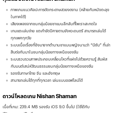
ภาพเกมแนวศิลปะการตัดกระดาษสวยงดงาม (คล้ายกับหนังตะลุง
ในภาคใต้)
เสียงเพลงจากชนกลุ่มน้อยชาแมนลึกลับที่ไพเราะสะกดใจ
เกมแตะเล่นง่าย แตะกำจัดปีศาจตามจังหวะดนตรี สามารถเล่นได้
ทุกเพศทุกวัย
ระบบเนื้อเรื่องที่อิงมาจากตำนานชาแมนหญิงนามว่า “นีซัน” ที่เล่า
สืบต่อกันมาในชนกลุ่มน้อยทางเหนือของจีน
ระบบรวบรวมภาพประกอบเคลื่อนไหวที่แฝงไปด้วยความรู้ สัมผัส
กับมนต์เสน่ห์วัฒนธรรมชนกลุ่มน้อยทางเหนือของจีน
รองรับภาษาไทย จีน และอังกฤษ
สามารถเล่นได้ทุกที่ทุกเวลา เล่นแบบออฟไลน์ได้
ดาวน์โหลดเกม Nishan Shaman
เนื้อที่เกม: 239.4 MB รองรับ iOS 9.0 ขึ้นไป (ใช้ได้กับ