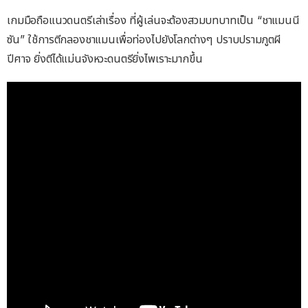
เกมมือถือแนวดนตรีเล่าเรื่อง ที่ผู้เล่นจะต้องสวมบทบาทเป็น “ชาแมนนี
ซัน” ใช้การตีกลองชาแมนเพื่อท่องไปยังโลกต่างๆ ปราบปรามภูตผี
ปีศาจ ยิ่งตีได้แม่นจังหวะดนตรียิ่งไพเราะมากขึ้น