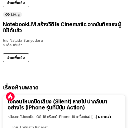
อ่านเพิ่มเติม
1.9k
ดู
NotebookLM สร้างวิดีโอ Cinematic จากบันทึกของผู้
ใช้ได้แล้ว
โดย
Nattida Suriyodara
5 เดือนที่แล้ว
อ่านเพิ่มเติม
เรื่องห้ามพลาด
ไอคอนโหมดปิดเสียง (Silent) หายไป นำกลับมา
อย่างไร (iPhone รุ่นที่มีปุ่ม Action)
มากกว่า
หลังจากอัปเดตเป็น iOS 18 หรือแม้ iPhone 16 เครื่องใหม่ […]
โดย
Thitirath Kinaret