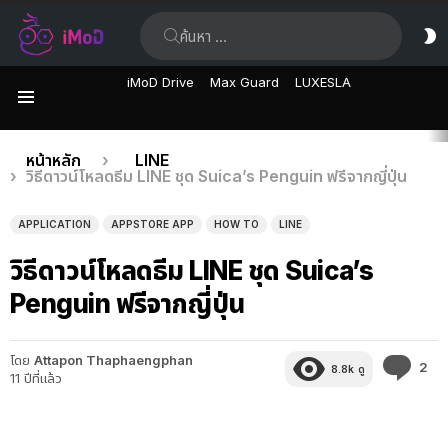
ค้นหา:
ส
ผิ
iMoD Drive
Max Guard
LUXESLA
เมนู
เรื่อง
คุณอยู่ที่นี่:
หน้าหลัก
LINE
วิธีดาวน์โหลดธีม LINE ชุด Suica’s Penguin ฟรีจากญี่ปุ่น
ล่าสุด
APPLICATION
APPSTORE APP
HOW TO
LINE
วิธีดาวน์โหลดธีม LINE ชุด Suica’s
Penguin ฟรีจากญี่ปุ่น
โดย
Attapon Thaphaengphan
คว
2
8.8k
ดู
11 ปีที่แล้ว
คิด
เห็