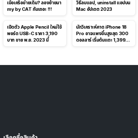
เบื่อเครือข่ายเดิม? ลองย้ายมา
วิธีลบแอป, uninstall แอปบน
my by CAT กันเถอะ !!!
Mac อัปเดต 2023
เปิดตัว Apple Pencil ใหม่ใช้
นักวิเคราะห์คาด iPhone 18
พอร์ต USB-C ราคา 3,190
Pro อาจแพงขึ้นสูงสุด 300
บาท ขาย พ.ย. 2023 นี้
ดอลลาร์ เริ่มต้นแตะ 1,399
ดอลลาร์
เลือกซื้อสินค้า