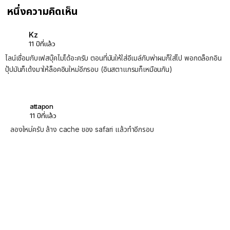
หนึ่งความคิดเห็น
Kz
11 ปีที่แล้ว
ไลน์เชื่อมกับเฟสบุ๊คไม่ได้อะครับ ตอนที่มันให้ใส่อีเมล์กับพ่าผมก็ใส่ไป พอกดล็อกอิน
ปุ้ปมันก็เด้งมาให้ล็อคอินใหม่อีกรอบ (อินสตาแกรมก็เหมือนกัน)
attapon
11 ปีที่แล้ว
ลองใหม่ครับ ล้าง cache ของ safari แล้วทำอีกรอบ