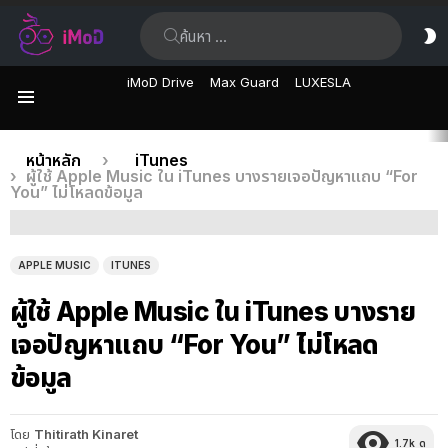
ค้นหา:
ส
ผิ
iMoD Drive
Max Guard
LUXESLA
เมนู
เรื่อง
คุณอยู่ที่นี่:
หน้าหลัก
iTunes
ผู้ใช้ Apple Music ใน iTunes บางรายเจอปัญหาแถบ “For
ล่าสุด
You” ไม่โหลดข้อมูล
APPLE MUSIC
ITUNES
ผู้ใช้ Apple Music ใน iTunes บางราย
เจอปัญหาแถบ “For You” ไม่โหลด
ข้อมูล
โดย
Thitirath Kinaret
1.7k
ดู