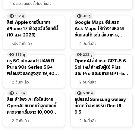
ประมาณหนึ่งชั่วโมงที่แล้ว
162
ดู
311
ดู
ลือ! Apple อาจขึ้นราคา
Google Maps อัปเกรด
iPhone 17 เร็วสุดวันจันทร์นี้
Ask Maps ให้ทำงานหลาย
(10 ส.ค. 2026)
ขั้นตอนได้ เช่น สั่งอาหาร,
ติดตามขนส่งสาธารณะ
หนึ่งวันที่แล้ว
2 วันที่แล้ว
369
ดู
233
ดู
ทรู 5G เปิดจอง HUAWEI
OpenAI อัปเกรด GPT-5.6
Pura 90s Series 5G+
Sol ใหม่ สำหรับผู้ใช้ Plus
พร้อมส่วนลดสูงสุด 19,400
และ Pro และขยาย GPT-5.6
บาท
Luna ให้ผู้ใช้ฟรี
2 วันที่แล้ว
2 วันที่แล้ว
233
ดู
5.3k
ดู
ลือ! ลำโพง AI ตัวใหม่จาก
อุปกรณ์ Samsung Galaxy
OpenAI ขนาดเท่าลูกฮอกกี้
ที่คาดว่าจะรองรับ One UI
คาดราคาเริ่มราว 10,000
9.5
บาท
2 วันที่แล้ว
2 วันที่แล้ว