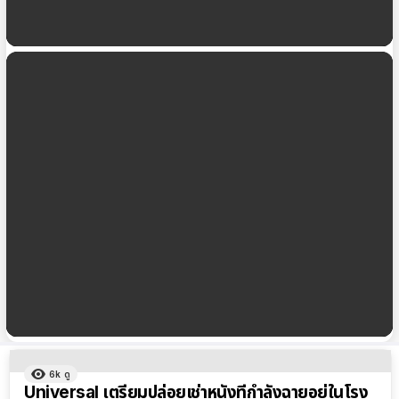
Universal ลงนามกับ AMC ปล่อยภาพยนตร์ใหม่สู่
iTunes หลังจากเปิดฉายในโรงภาพยนตร์ 17 วัน
ผู้ใช้ iPhone หลายรายพบปัญหา The iTunes Store
is unable to process purchases at this time
ผลลัพธ์
6k
ดู
ทั้งหมด
Universal เตรียมปล่อยเช่าหนังที่กำลังฉายอยู่ในโรง