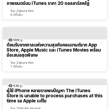
ภาพยนตร์บน iTunes ราคา 20 ดอลลาร์สหรัฐ
เรียง
ตาม
โดย
Zakura Kim
6 ปีที่แล้ว
ตัว
เลือก
1000
ดู
ต้อนรับเทศกาลแห่งความสุขกับคอนเทนต์จาก App
Store, Apple Music และ iTunes Movies พร้อม
ข้อเสนอสุดพิเศษ
โดย
Zakura Kim
7 ปีที่แล้ว
6.6k
ดู
ผู้ใช้ iPhone หลายรายพบปัญหา The iTunes
Store is unable to process purchases at this
time รอ Apple แก้ไข
โดย
Thitirath Kinaret