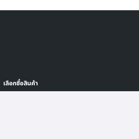
เลือกซื้อสินค้า
iPhone
iPad
Mac
Watch
TV
AirPods
EV
อุปกรณ์เสริม
สินค้าราคาเพื่อการศึกษา