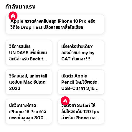
กำลังมาแรง
Apple กวาดล้างคลิปหลุด iPhone 18 Pro หลัง
วิดีโอ Drop Test ปลิวหายจากสื่อโซเชียล
วิธีการสมัคร
เบื่อเครือข่ายเดิม?
UNiDAYS เพื่อยืนยัน
ลองย้ายมา my by
สิทธิ์สำหรับ Back to
CAT กันเถอะ !!!
School 2565
วิธีลบแอป, uninstall
เปิดตัว Apple
แอปบน Mac อัปเดต
Pencil ใหม่ใช้พอร์ต
2023
USB-C ราคา 3,190
บาท ขาย พ.ย. 2023
นี้
นักวิเคราะห์คาด
วิธีตั้งค่า Safari ให้
iPhone 18 Pro อาจ
ลื่นไหลระดับ 120 fps
แพงขึ้นสูงสุด 300
สำหรับ iPhone และ
ดอลลาร์ เริ่มต้นแตะ
iPad
1,399 ดอลลาร์