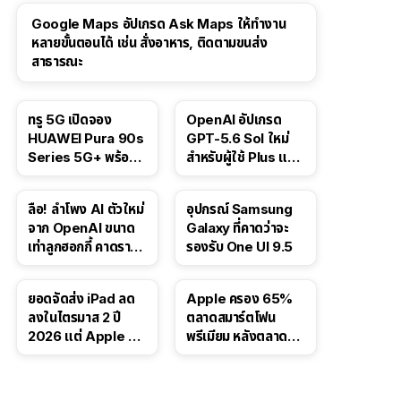
Google Maps อัปเกรด Ask Maps ให้ทำงาน
หลายขั้นตอนได้ เช่น สั่งอาหาร, ติดตามขนส่ง
สาธารณะ
ทรู 5G เปิดจอง
OpenAI อัปเกรด
HUAWEI Pura 90s
GPT-5.6 Sol ใหม่
Series 5G+ พร้อม
สำหรับผู้ใช้ Plus และ
ส่วนลดสูงสุด 19,400
Pro และขยาย GPT-
บาท
5.6 Luna ให้ผู้ใช้ฟรี
ลือ! ลำโพง AI ตัวใหม่
อุปกรณ์ Samsung
จาก OpenAI ขนาด
Galaxy ที่คาดว่าจะ
เท่าลูกฮอกกี้ คาดราคา
รองรับ One UI 9.5
เริ่มราว 10,000 บาท
ยอดจัดส่ง iPad ลด
Apple ครอง 65%
ลงในไตรมาส 2 ปี
ตลาดสมาร์ตโฟน
2026 แต่ Apple ยัง
พรีเมียม หลังตลาดทำ
ครองผู้นำตลาด
สถิติสูงสุดใหม่
แท็บเล็ต