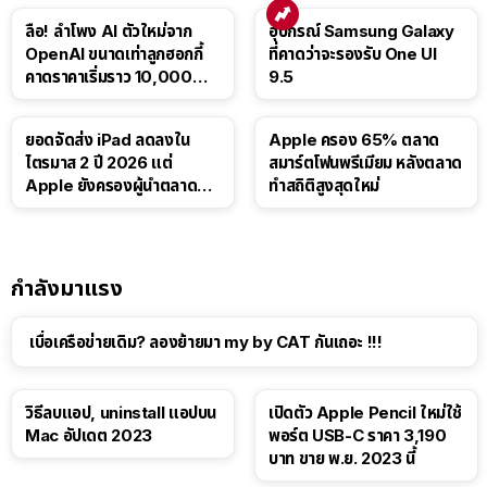
ลือ! ลำโพง AI ตัวใหม่จาก
อุปกรณ์ Samsung Galaxy
OpenAI ขนาดเท่าลูกฮอกกี้
ที่คาดว่าจะรองรับ One UI
คาดราคาเริ่มราว 10,000
9.5
บาท
ยอดจัดส่ง iPad ลดลงใน
Apple ครอง 65% ตลาด
ไตรมาส 2 ปี 2026 แต่
สมาร์ตโฟนพรีเมียม หลังตลาด
Apple ยังครองผู้นำตลาด
ทำสถิติสูงสุดใหม่
แท็บเล็ต
กำลังมาแรง
เบื่อเครือข่ายเดิม? ลองย้ายมา my by CAT กันเถอะ !!!
วิธีลบแอป, uninstall แอปบน
เปิดตัว Apple Pencil ใหม่ใช้
Mac อัปเดต 2023
พอร์ต USB-C ราคา 3,190
บาท ขาย พ.ย. 2023 นี้