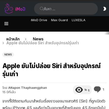
ค้นหา:
ส
ผิ
iMoD Drive
Max Guard
LUXESLA
เมนู
เรื่อง
คุณอยู่ที่นี่:
หน้าหลัก
News
Apple ยันไม่ปล่อย Siri สำหรับอุปกรณ์รุ่นเก่า
ล่าสุด
NEWS
Apple ยันไม่ปล่อย Siri สำหรับอุปกรณ์
รุ่นเก่า
โดย
Attapon Thaphaengphan
คว
1
1k
ดู
15 ปีที่แล้ว
คิด
เห็
จากที่ได้ติดตามกันมาสำหรับเรื่องราวของนางสาวศิริ (Siri) ที่ถูกเปิดตัว
พร้อม iPhone 4S และถือว่าเป็นจุดขายที่สำหรับของ 4S อีกจุดนึงไป