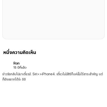
หนึ่งความคิดเห็น
Ron
15 ปีที่แล้ว
ข่าวรัยกลับไปมาเดี๋ยวมี. Siri>>iPhone4. เดี๋ยวไม่มีสิริก็แค่นั้นไร้สาระสำคัญ แต่
ก็ยังอยากได้ง่ะ อิอิ