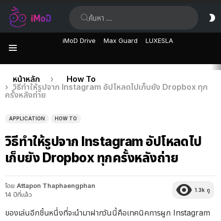
ค้นหา:
ส
ผิ
iMoD Drive
Max Guard
LUXESLA
เมนู
เรื่อง
คุณอยู่ที่นี่:
หน้าหลัก
How To
วิธีทำให้รูปจาก Instagram อัปโหลดไปเก็บยัง Dropbox ทุก
ล่าสุด
ครั้งหลังถ่าย
APPLICATION
HOW TO
วิธีทำให้รูปจาก Instagram อัปโหลดไป
เก็บยัง Dropbox ทุกครั้งหลังถ่าย
โดย
Attapon Thaphaengphan
1.3k
ดู
14 ปีที่แล้ว
ของเล่นอีกชิ้นหนึ่งที่จะนำมาฝากวันนี้คือเทคนิคการผูก Instagram