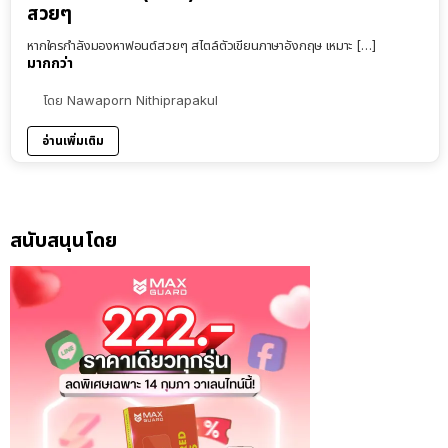
สวยๆ
หากใครกำลังมองหาฟอนต์สวยๆ สไตล์ตัวเขียนภาษาอังกฤษ เหมาะ […]
มากกว่า
โดย
Nawaporn Nithiprapakul
อ่านเพิ่มเติม
สนับสนุนโดย