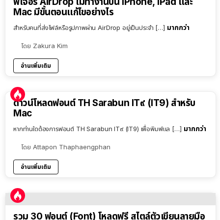
ฟีเจอร์ AirDrop ไม่ทำงานบน iPhone, iPad และ
Mac มีขั้นตอนแก้ไขอย่างไร
มากกว่า
สำหรับคนที่ส่งไฟล์หรือรูปภาพผ่าน AirDrop อยู่เป็นประจำ […]
โดย
Zakura Kim
อ่านเพิ่มเติม
ดาวน์โหลดฟอนต์ TH Sarabun IT๙ (IT9) สำหรับ
Mac
มากกว่า
หากท่านใดต้องการฟอนต์ TH Sarabun IT๙ (IT9) เพื่อพิมพ์แล […]
โดย
Attapon Thaphaengphan
อ่านเพิ่มเติม
รวม 30 ฟอนต์ (Font) โหลดฟรี สไตล์ตัวเขียนลายมือ