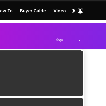
เข้า
สลับ
ow To
Buyer Guide
Video
สู่
ผิว
ระบบ
40:16