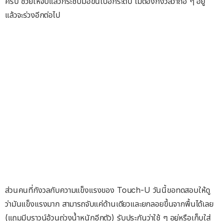
ครับ ช่วยให้จับแล้วกระชับมือขึ้นไปอีกระดับ ไม่ตองกังวลว่าถือ ๆ อยู่
แล้วจะร่วงอีกต่อไป
ส่วนคนที่กังวลกับความแข็งแรงของ Touch-U วันนี้ขอทดสอบให้ดู
ว่ามันแข็งแรงมาก สามารถจับแค่ด้านเดียวและยกลอยขึ้นจากพื้นได้เลย
(แถมมีบราวน์อ้วนถ่วงน้ำหนักอีกตัว) รับประกันว่าใช้ ๆ อยู่หรือเก็บใส่