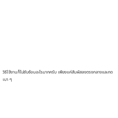
วิธีใช้งานก็ไม่ซับซ้อนอะไรมากครับ เพียงแค่สัมผัสลงตรงกลางและกด
เบา ๆ