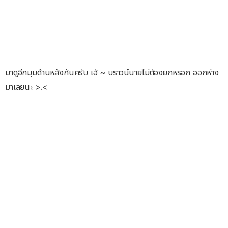
มาดูอีกมุมด้านหลังกันครับ เฮ้ ~ บราวน์นายไม่ต้องยกหรอก ออกห่าง
มาเลยนะ >.<