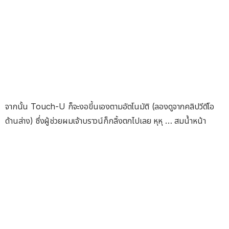
จากนั้น Touch-U ก็จะงอขี้นเองตามอัตโนมัติ (ลองดูจากคลิปวีดีโอ
ด้านล่าง) ซึ่งผู้ช่วยผมเจ้าบราวน์ก็กลิ้งตกไปเลย หุหุ … สมน้ำหน้า