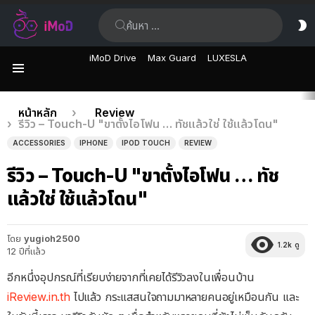
ค้นหา:
ส
ผิ
iMoD Drive
Max Guard
LUXESLA
เมนู
เรื่อง
คุณอยู่ที่นี่:
หน้าหลัก
Review
รีวิว – Touch-U "ขาตั้งไอโฟน … ทัชแล้วใช่ ใช้แล้วโดน"
ล่าสุด
ACCESSORIES
IPHONE
IPOD TOUCH
REVIEW
รีวิว – Touch-U "ขาตั้งไอโฟน … ทัช
แล้วใช่ ใช้แล้วโดน"
โดย
yugioh2500
1.2k
ดู
12 ปีที่แล้ว
อีกหนึ่งอุปกรณ์ที่เรียบง่ายจากที่เคยได้รีวิวลงในเพื่อนบ้าน
iReview.in.th
ไปแล้ว กระแสสนใจถามมาหลายคนอยู่เหมือนกัน และ