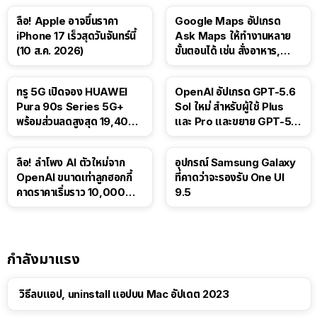
ลือ! Apple อาจขึ้นราคา
Google Maps อัปเกรด
iPhone 17 เร็วสุดวันจันทร์นี้
Ask Maps ให้ทำงานหลาย
(10 ส.ค. 2026)
ขั้นตอนได้ เช่น สั่งอาหาร,
ติดตามขนส่งสาธารณะ
ทรู 5G เปิดจอง HUAWEI
OpenAI อัปเกรด GPT-5.6
Pura 90s Series 5G+
Sol ใหม่ สำหรับผู้ใช้ Plus
พร้อมส่วนลดสูงสุด 19,400
และ Pro และขยาย GPT-5.6
บาท
Luna ให้ผู้ใช้ฟรี
ลือ! ลำโพง AI ตัวใหม่จาก
อุปกรณ์ Samsung Galaxy
OpenAI ขนาดเท่าลูกฮอกกี้
ที่คาดว่าจะรองรับ One UI
คาดราคาเริ่มราว 10,000
9.5
บาท
กำลังมาแรง
วิธีลบแอป, uninstall แอปบน Mac อัปเดต 2023