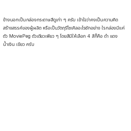
ข้างนอกเป็นกล่องกระดาษสีดูเก่า ๆ ครับ เข้าใจว่าคงเป็นความคิด
สร้างสรรค์ของผู้ผลิต หรือเป็นวัตถุรีไซเคิลอะไรซักอย่าง ใรกล่องมีแค่
ตัว MoviePeg ตัวเดียวเพียว ๆ โดยสีมีให้เลือก 4 สีก็คือ ดำ แดง
น้ำเงิน เขียว ครับ