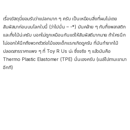
เรื่องวัสดุนี่ยอมรับว่าแปลกมาก ๆ ครับ เป็นเหมือนสิ่งที่ผมไม่เตย
สัมผัสมาก่อนบนโลกใบนี้ (ว่าไปนั่น – -*) มันคล้าย ๆ กับกึ่งพลาสติก
และกึ่งไม้น่ะครับ บอกไม่ถูกเหมือนกันแต่ให้สัมผัสดีมากมาย ถ้าใครนึก
ไม่ออกให้นึกถึงพวกตัวต่อไม้ของเด็กแรกเกิดดูครับ ที่มันทำจากไม้
ปลอดสารราคาแพง ๆ ที่ Toy R Us น่ะ ซึ่งจริง ๆ แล้วมันคือ
Thermo Plastic Elastomer (TPE) นั่นเองครับ (เมล์ไปถามเขามา
อีกที)