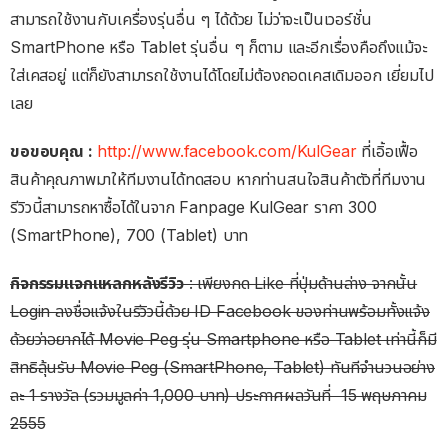
สามารถใช้งานกับเครื่องรุ่นอื่น ๆ ได้ด้วย ไม่ว่าจะเป็นเวอร์ชั่น
SmartPhone หรือ Tablet รุ่นอื่น ๆ ก็ตาม และอีกเรื่องคือถึงแม้จะ
ใส่เคสอยู่ แต่ก็ยังสามารถใช้งานได้โดยไม่ต้องถอดเคสเดิมออก เยี่ยมไป
เลย
ขอขอบคุณ :
http://www.facebook.com/KulGear
ที่เอิ้อเฟื้อ
สินค้าคุณภาพมาให้ทีมงานได้ทดสอบ หากท่านสนใจสินค้าตัวที่ทีมงาน
รีวิวนี้สามารถหาซื้อได้ในจาก Fanpage KulGear ราคา 300
(SmartPhone), 700 (Tablet) บาท
กิจกรรมแจกแหลกหลังรีวิว
: เพียงกด Like ที่ปุ่มด้านล่าง จากนั้น
Login ลงชื่อแจ้งในรีวิวนี้ด้วย ID Facebook ของท่านพร้อมทั้งแจ้ง
ด้วยว่าอยากได้ Movie Peg รุ่น Smartphone หรือ Tablet เท่านี้ก็มี
สิทธิลุ้นรับ Movie Peg (SmartPhone, Tablet) ทันทีจำนวนอย่าง
ละ 1 รางวัล (รวมมูลค่า 1,000 บาท) ประกาศผลวันที่ 15 พฤษภาคม
2555