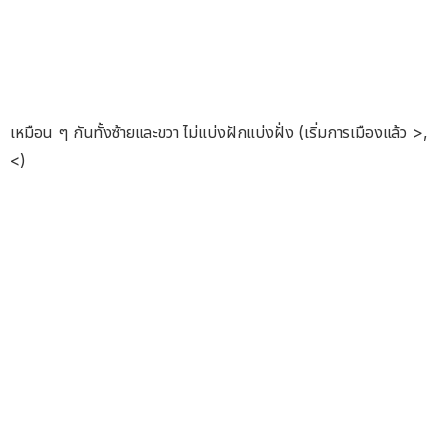
เหมือน ๆ กันทั้งซ้ายและขวา ไม่แบ่งฝักแบ่งฝั่ง (เริ่มการเมืองแล้ว >,
<)