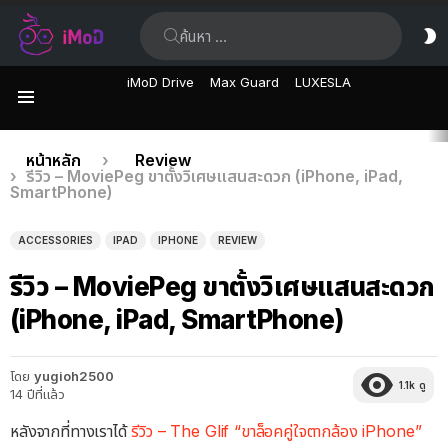
ค้นหา:
ส
ผิ
iMoD Drive
Max Guard
LUXESLA
เมนู
เรื่อง
คุณอยู่ที่นี่:
หน้าหลัก
Review
รีวิว – MoviePeg ขาตั้งวิเศษแสนสะดวก (iPhone, iPad,
ล่าสุด
SmartPhone)
ACCESSORIES
IPAD
IPHONE
REVIEW
รีวิว – MoviePeg ขาตั้งวิเศษแสนสะดวก
(iPhone, iPad, SmartPhone)
โดย
yugioh2500
1.1k
ดู
14 ปีที่แล้ว
หลังจากที่ทางเราได้
รีวิว – The Glif “ขาล็อคคู่ใจตากล้อง iPhone”