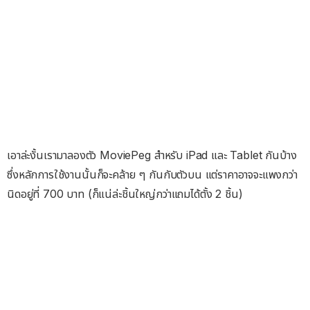
เอาล่ะงั้นเรามาลองตัว MoviePeg สำหรับ iPad และ Tablet กันบ้าง
ซึ่งหลักการใช้งานนั้นก็จะคล้าย ๆ กันกับตัวบน แต่ราคาอาจจะแพงกว่า
นิดอยู่ที่ 700 บาท (ก็แน่ล่ะชิ้นใหญ่กว่าแถมได้ตั้ง 2 ชิ้น)