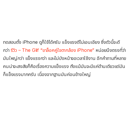
ทดสอบตั้ง iPhone ดูก็ใช้ได้ครับ แข็งแรงดีไม่เอนเอียง ซึ่งตัวนี้จะดี
กว่า
รีวิว – The Glif “ขาล็อคคู่ใจตากล้อง iPhone”
หน่อยนึงตรงที่ว่า
มันใหญ่กว่า แข็งแรงกว่า และไม่บังหน้าจอเวลาใช้งาน อีกคำถามที่หลาย
คนน่าจะสงสัยก็คือเรื่องความแข็งแรง ถึงแม้มันจะมีแค่ด้านเดียวแต่มัน
ก็แข็งแรงมากครับ เนื่องจากฐานมันค่อนข้างใหญ่