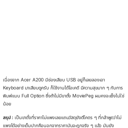
เนื่องจาก Acer A200 มีช่องเสียบ USB อยู่ก็เลยลองเอา
Keyboard มาเสียบดูครับ ก็ใช้งานได้โอเคดี มีความสุขมาก ๆ กับการ
พิมพ์แบบ Full Option ซึ่งถ้าไม่มีขาตั้ง MoviePeg ผมคงจะเซ็งไม่ใช่
น้อย
สรุป :
เป็นขาตั้งที่ราคาไม่แพงเลยแถมวัสดุยังดีโคตร ๆ ที่กล้าพูดว่าไม่
แพงได้อย่างเต็มปากคือนอกจากราคามันจะถูกจริง ๆ แล้ว มันยัง