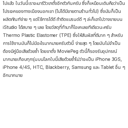
ไปแล้ว ในวันนี้เราจะมารีวิวขาตั้งอีกตัวกันครับ ซึ่งก็เหมือนเดิมคือว่าเป็น
โปรเจคของทางเมืองนอกเขา (ไม่ได้มีขายตามร้านทั่วไป) ซึ่งมันก็เป็น
ผลิตภัณฑ์ง่าย ๆ แต่ใช้การได้ดี ถ้าติดแบรนด์ดี ๆ ล่ะก็เอาไปวางขายบน
iStudio ได้สบาย ๆ เลย โดยวัสดุที่ทำมาก็โอเคเลยทีเดียวนะครับ
Thermo Plastic Elastomer (TPE) ซึ่งให้สัมผัสที่ดีมาก ๆ สำหรับ
การใช้งานมันก็ไม่มีอะไรมากมายครับตัวนี้ ง่ายสุด ๆ โดยมันไม่จำเป็น
ต้องมีคู่มือเสียด้วยซ้ำ โดยขาตั้ง MoviePeg ตัวนี้ก็รองรับอุปกรณ์
มากมายเกือบทุกรุ่นบนโลกใบนี้เสียด้วยซ้ำไม่ว่าจะเป็น iPhone 3GS,
iPhone 4/4S, HTC, Blackberry, Samsung และ Tablet อื่น ๆ
อีกมากมาย