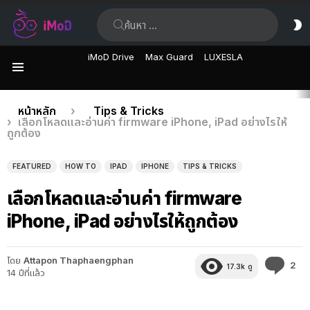
ค้นหา:
ส
ผิ
iMoD Drive
Max Guard
LUXESLA
เมนู
เรื่อง
คุณอยู่ที่นี่:
หน้าหลัก
Tips & Tricks
เลือกโหลดและอ่านค่า firmware iPhone, iPad อย่างไรให้
ล่าสุด
ถูกต้อง
FEATURED
HOW TO
IPAD
IPHONE
TIPS & TRICKS
เลือกโหลดและอ่านค่า firmware
iPhone, iPad อย่างไรให้ถูกต้อง
โดย
Attapon Thaphaengphan
คว
2
17.3k
ดู
14 ปีที่แล้ว
คิด
เห็