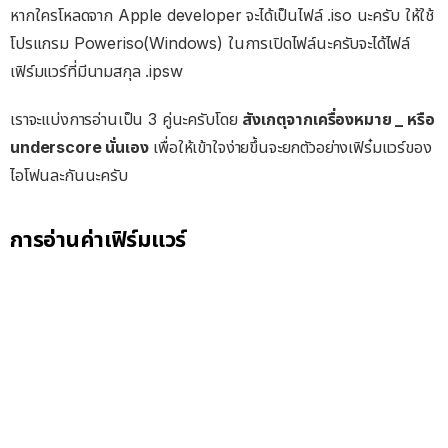
หากใครโหลดจาก Apple developer จะได้เป็นไฟล์ .iso นะครับ ให้ใช้
โปรแกรม Poweriso(Windows) ในการเปิดไฟล์นะครับจะได้ไฟล์
เฟิร์มแวร์ที่มีนามสกุล .ipsw
เราจะแบ่งการอ่านเป็น 3 คู่นะครับโดย
สังเกตุจากเครื่องหมาย _ หรือ
underscore นั่นเอง
เพื่อให้เข้าใจง่ายขึ้นจะยกตัวอย่างเฟิร๋มแวร์ของ
ไอโฟนละกันนะครับ
การอ่านค่าเฟิร์มแวร์