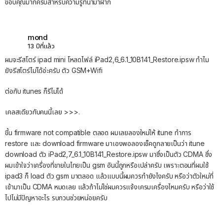
ขอบคุณมากครับสำหรับความรู้ที่นำมาฝาก
mond
13 ปีที่แล้ว
ผมจะรีสโตร์ ipad mini โหลดไฟล์ iPad2,6_6.1_10B141_Restore.ipsw ทำไม
ยังรีสโตร์ไม่ได้อ่ะครับ ตัว GSM+Wifi
ต่อกับ itunes ก็รีไม่ได้
เคลสเดียวกับคนนี้เลย >>>.
ขี้น firmware not compatible ตลอด ผมเลยลองใหม่ให้ itune ทำการ
restore และ download firmware มาเองพอลองเช็คดูกลายเป็นว่า itune
download ตัว iPad2,7_6.1_10B141_Restore.ipsw มาซึ่งเป็นตัว CDMA ซึ่ง
ผมเข้าใจว่าเครื่องที่ขายในไทยเป็น gsm อันนี้ถูกหรือเปล่าครับ เพราะตอนที่ผมใช้
ipad3 ก็ load ตัว gsm มาตลอด แล้วแบบนี้ผมควรทำยังไงครับ หรือว่าตัวใหม่ที่
เข้ามาเป็น CDMA หมดเลย แล้วถ้าไม่ใช่ผมควรแจ้งเครมเครื่องไหมครับ หรือว่าใช้
ไปไม่มีปัญหาอะไร รบกวนช่วยหน่อยครับ