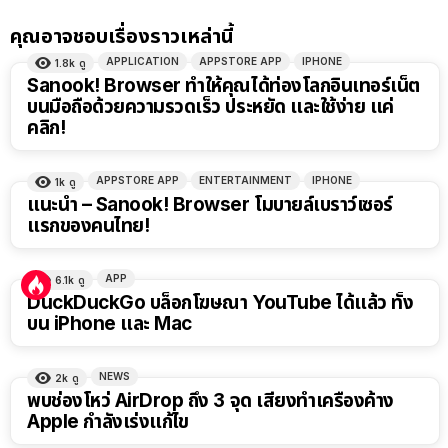
คุณอาจชอบเรื่องราวเหล่านี้
APPLICATION
APPSTORE APP
IPHONE
1.8k
ดู
Sanook! Browser ทำให้คุณได้ท่องโลกอินเทอร์เน็ต
บนมือถือด้วยความรวดเร็ว ประหยัด และใช้ง่าย แค่
คลิก!
APPSTORE APP
ENTERTAINMENT
IPHONE
1k
ดู
แนะนำ – Sanook! Browser โมบายล์เบราว์เซอร์
แรกของคนไทย!
APP
6.1k
ดู
DuckDuckGo บล็อกโฆษณา YouTube ได้แล้ว ทั้ง
บน iPhone และ Mac
NEWS
2k
ดู
พบช่องโหว่ AirDrop ถึง 3 จุด เสี่ยงทำเครื่องค้าง
Apple กำลังเร่งแก้ไข