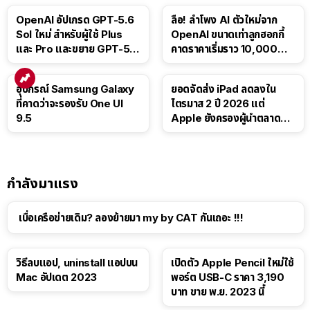
OpenAI อัปเกรด GPT-5.6
ลือ! ลำโพง AI ตัวใหม่จาก
Sol ใหม่ สำหรับผู้ใช้ Plus
OpenAI ขนาดเท่าลูกฮอกกี้
และ Pro และขยาย GPT-5.6
คาดราคาเริ่มราว 10,000
Luna ให้ผู้ใช้ฟรี
บาท
อุปกรณ์ Samsung Galaxy
ยอดจัดส่ง iPad ลดลงใน
ที่คาดว่าจะรองรับ One UI
ไตรมาส 2 ปี 2026 แต่
9.5
Apple ยังครองผู้นำตลาด
แท็บเล็ต
กำลังมาแรง
เบื่อเครือข่ายเดิม? ลองย้ายมา my by CAT กันเถอะ !!!
วิธีลบแอป, uninstall แอปบน
เปิดตัว Apple Pencil ใหม่ใช้
Mac อัปเดต 2023
พอร์ต USB-C ราคา 3,190
บาท ขาย พ.ย. 2023 นี้