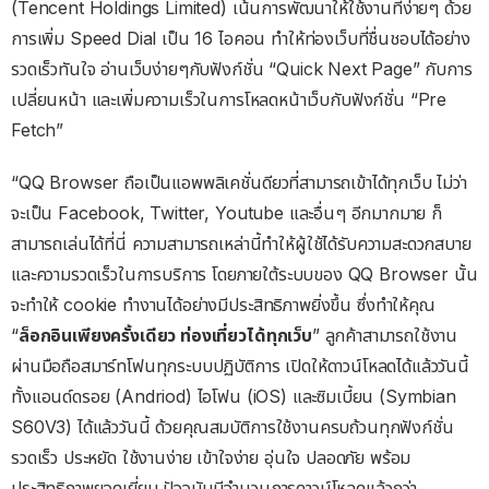
(Tencent Holdings Limited) เน้นการพัฒนาให้ใช้งานที่ง่ายๆ ด้วย
การเพิ่ม Speed Dial เป็น 16 ไอคอน ทำให้ท่องเว็บที่ชื่นชอบได้อย่าง
รวดเร็วทันใจ อ่านเว็บง่ายๆกับฟังก์ชั่น “Quick Next Page” กับการ
เปลี่ยนหน้า และเพิ่มความเร็วในการโหลดหน้าเว็บกับฟังก์ชั่น “Pre
Fetch”
“QQ Browser ถือเป็นแอพพลิเคชั่นดียวที่สามารถเข้าได้ทุกเว็บ ไม่ว่า
จะเป็น Facebook, Twitter, Youtube และอื่นๆ อีกมากมาย ก็
สามารถเล่นได้ที่นี่ ความสามารถเหล่านี้ทำให้ผู้ใช้ได้รับความสะดวกสบาย
และความรวดเร็วในการบริการ โดยภายใต้ระบบของ QQ Browser นั้น
จะทำให้ cookie ทำงานได้อย่างมีประสิทธิภาพยิ่งขึ้น ซึ่งทำให้คุณ
“
ล็อกอินเพียงครั้งเดียว ท่องเที่ยวได้ทุกเว็บ
” ลูกค้าสามารถใช้งาน
ผ่านมือถือสมาร์ทโฟนทุกระบบปฏิบัติการ เปิดให้ดาวน์โหลดได้แล้ววันนี้
ทั้งแอนด์ดรอย (Andriod) ไอโฟน (iOS) และซิมเบี้ยน (Symbian
S60V3) ได้แล้ววันนี้ ด้วยคุณสมบัติการใช้งานครบถ้วนทุกฟังก์ชั่น
รวดเร็ว ประหยัด ใช้งานง่าย เข้าใจง่าย อุ่นใจ ปลอดภัย พร้อม
ประสิทธิภาพยอดเยี่ยม ปัจจุบันมีจำนวนการดาวน์โหลดแล้วกว่า