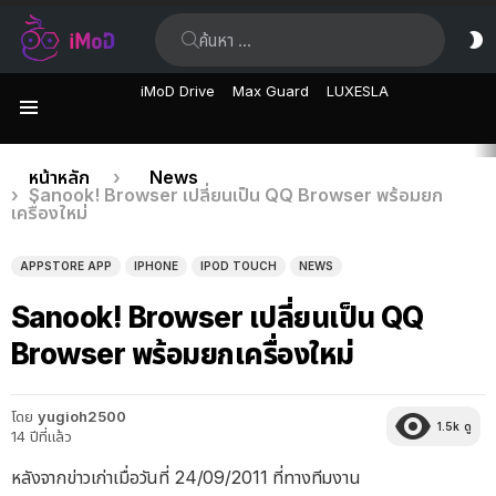
ค้นหา:
ส
ผิ
iMoD Drive
Max Guard
LUXESLA
เมนู
เรื่อง
คุณอยู่ที่นี่:
หน้าหลัก
News
Sanook! Browser เปลี่ยนเป็น QQ Browser พร้อมยก
ล่าสุด
เครื่องใหม่
APPSTORE APP
IPHONE
IPOD TOUCH
NEWS
Sanook! Browser เปลี่ยนเป็น QQ
Browser พร้อมยกเครื่องใหม่
โดย
yugioh2500
1.5k
ดู
14 ปีที่แล้ว
หลังจากข่าวเก่าเมื่อวันที่ 24/09/2011 ที่ทางทีมงาน