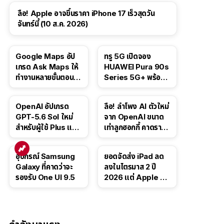
ลือ! Apple อาจขึ้นราคา iPhone 17 เร็วสุดวัน
จันทร์นี้ (10 ส.ค. 2026)
Google Maps อัป
ทรู 5G เปิดจอง
เกรด Ask Maps ให้
HUAWEI Pura 90s
ทำงานหลายขั้นตอนได้
Series 5G+ พร้อม
เช่น สั่งอาหาร,
ส่วนลดสูงสุด 19,400
ติดตามขนส่ง
บาท
OpenAI อัปเกรด
ลือ! ลำโพง AI ตัวใหม่
สาธารณะ
GPT-5.6 Sol ใหม่
จาก OpenAI ขนาด
สำหรับผู้ใช้ Plus และ
เท่าลูกฮอกกี้ คาดราคา
Pro และขยาย GPT-
เริ่มราว 10,000 บาท
5.6 Luna ให้ผู้ใช้ฟรี
อุปกรณ์ Samsung
ยอดจัดส่ง iPad ลด
Galaxy ที่คาดว่าจะ
ลงในไตรมาส 2 ปี
รองรับ One UI 9.5
2026 แต่ Apple ยัง
ครองผู้นำตลาด
แท็บเล็ต