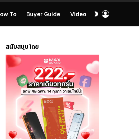
เข้า
สลับ
ow To
Buyer Guide
Video
สู่
ผิว
ระบบ
40:16
สนับสนุนโดย