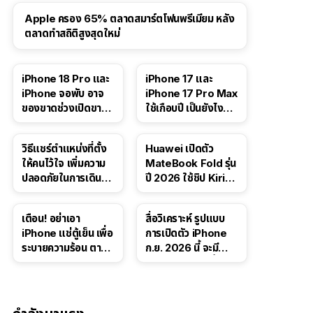
Apple ครอง 65% ตลาดสมาร์ตโฟนพรีเมียม หลัง
ตลาดทำสถิติสูงสุดใหม่
41:47
iPhone 18 Pro และ
iPhone 17 และ
iPhone จอพับ อาจ
iPhone 17 Pro Max
ของขาดช่วงเปิดขาย
ใช้เกือบปี เป็นยังไง
จากปัญหา DRAM
บ้าง — เล่า
ประสบการณ์จริง
วิธีแชร์ตำแหน่งที่ตั้ง
Huawei เปิดตัว
ให้คนไว้ใจ เพิ่มความ
MateBook Fold รุ่น
ปลอดภัยในการเดิน
ปี 2026 ใช้ชิป Kirin
ทาง สำหรับ iPhone,
X90 Plus
iPad
เตือน! อย่าเอา
สื่อวิเคราะห์ รูปแบบ
iPhone แช่ตู้เย็น เพื่อ
การเปิดตัว iPhone
ระบายความร้อน ตาม
ก.ย. 2026 นี้ จะมี
คำแนะนำใน TikTok
“ชีวิตชีวา” มากขึ้น