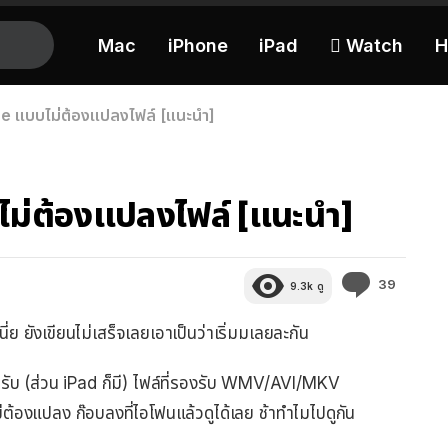
Mac
iPhone
iPad
 Watch
H
one แบบไม่ต้องแปลงไฟล์ [แนะนำ]
บไม่ต้องแปลงไฟล์ [แนะนำ]
ความ
39
9.3k
ดู
คิด
เห็น
ยังเขียนไม่เสร็จเลยเอาเป็นว่าเริ่มมเลยละกัน
ะครับ (ส่วน iPad ก็มี) ไฟล์ที่รองรับ WMV/AVI/MKV
ลง ก๊อบลงที่ไอโฟนแล้วดูได้เลย ช้าทำไมไปดูกัน