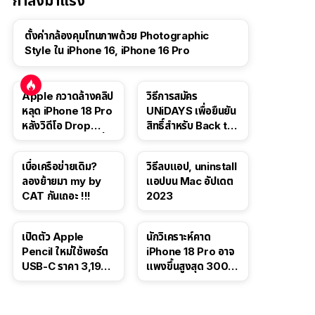
กำลังมาแรง
ตั้งค่ากล้องคุมโทนภาพด้วย Photographic
Style ใน iPhone 16, iPhone 16 Pro
Apple กวาดล้างคลิป
วิธีการสมัคร
หลุด iPhone 18 Pro
UNiDAYS เพื่อยืนยัน
หลังวิดีโอ Drop
สิทธิ์สำหรับ Back to
Test ปลิวหายจากสื่อ
School 2565
โซเชียล
เบื่อเครือข่ายเดิม?
วิธีลบแอป, uninstall
ลองย้ายมา my by
แอปบน Mac อัปเดต
CAT กันเถอะ !!!
2023
เปิดตัว Apple
นักวิเคราะห์คาด
Pencil ใหม่ใช้พอร์ต
iPhone 18 Pro อาจ
USB-C ราคา 3,190
แพงขึ้นสูงสุด 300
บาท ขาย พ.ย. 2023
ดอลลาร์ เริ่มต้นแตะ
นี้
1,399 ดอลลาร์