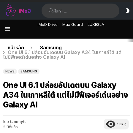
ค้นหา:
ส
ผิ
iMoD Drive
Max Guard
LUXESLA
เมนู
เรื่อง
คุณอยู่ที่นี่:
หน้าหลัก
Samsung
One UI 6.1 ปล่อยอัปเดตบน Galaxy A34 ในเกาหลีใต้ แต่
ล่าสุด
ไม่มีฟีเจอร์เด่นอย่าง Galaxy AI
NEWS
SAMSUNG
One UI 6.1 ปล่อยอัปเดตบน Galaxy
A34 ในเกาหลีใต้ แต่ไม่มีฟีเจอร์เด่นอย่าง
Galaxy AI
โดย
tammytt
1.3k
ดู
2 ปีที่แล้ว