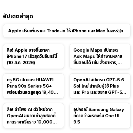
อัปเดตล่าสุด
Apple ปรับเพิ่มราคา Trade-in ให้ iPhone และ Mac ในสหรัฐฯ
ลือ! Apple อาจขึ้นราคา
Google Maps อัปเกรด
iPhone 17 เร็วสุดวันจันทร์นี้
Ask Maps ให้ทำงานหลาย
(10 ส.ค. 2026)
ขั้นตอนได้ เช่น สั่งอาหาร,
ติดตามขนส่งสาธารณะ
ทรู 5G เปิดจอง HUAWEI
OpenAI อัปเกรด GPT-5.6
Pura 90s Series 5G+
Sol ใหม่ สำหรับผู้ใช้ Plus
พร้อมส่วนลดสูงสุด 19,400
และ Pro และขยาย GPT-5.6
บาท
Luna ให้ผู้ใช้ฟรี
ลือ! ลำโพง AI ตัวใหม่จาก
อุปกรณ์ Samsung Galaxy
OpenAI ขนาดเท่าลูกฮอกกี้
ที่คาดว่าจะรองรับ One UI
คาดราคาเริ่มราว 10,000
9.5
บาท