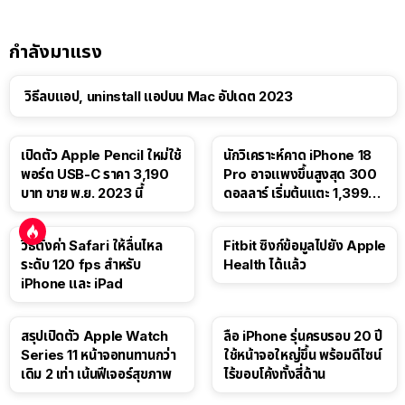
กำลังมาแรง
วิธีลบแอป, uninstall แอปบน Mac อัปเดต 2023
เปิดตัว Apple Pencil ใหม่ใช้
นักวิเคราะห์คาด iPhone 18
พอร์ต USB-C ราคา 3,190
Pro อาจแพงขึ้นสูงสุด 300
บาท ขาย พ.ย. 2023 นี้
ดอลลาร์ เริ่มต้นแตะ 1,399
ดอลลาร์
วิธีตั้งค่า Safari ให้ลื่นไหล
Fitbit ซิงก์ข้อมูลไปยัง Apple
ระดับ 120 fps สำหรับ
Health ได้แล้ว
iPhone และ iPad
สรุปเปิดตัว Apple Watch
ลือ iPhone รุ่นครบรอบ 20 ปี
Series 11 หน้าจอทนทานกว่า
ใช้หน้าจอใหญ่ขึ้น พร้อมดีไซน์
เดิม 2 เท่า เน้นฟีเจอร์สุขภาพ
ไร้ขอบโค้งทั้งสี่ด้าน