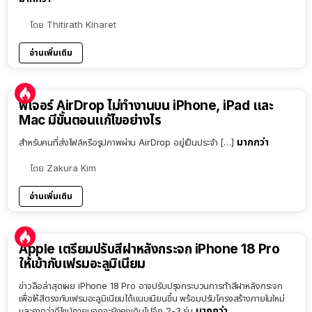
โดย
Thitirath Kinaret
อ่านเพิ่มเติม
ฟีเจอร์ AirDrop ไม่ทำงานบน iPhone, iPad และ
Mac มีขั้นตอนแก้ไขอย่างไร
มากกว่า
สำหรับคนที่ส่งไฟล์หรือรูปภาพผ่าน AirDrop อยู่เป็นประจำ […]
โดย
Zakura Kim
อ่านเพิ่มเติม
Apple เตรียมปรับสีฝาหลังกระจก iPhone 18 Pro
ให้เข้ากับเฟรมอะลูมิเนียม
ข่าวลือล่าสุดเผย iPhone 18 Pro อาจปรับปรุงกระบวนการทำสีฝาหลังกระจก
เพื่อให้สีตรงกับเฟรมอะลูมิเนียมได้แนบเนียนขึ้น พร้อมปรับโครงสร้างภายในใหม่
มากกว่า
และคาดว่าดีไซน์ภายนอกจะยังคงเดิมไปอีก 2-3 รุ่น