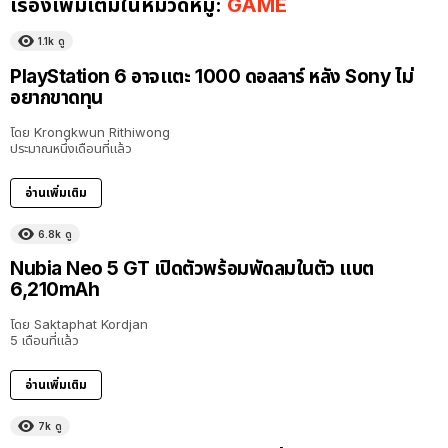
เรื่องเพิ่มเติมในหมวดหมู่:
GAME
1.1k
ดู
PlayStation 6 อาจแตะ 1000 ดอลลาร์ หลัง Sony ไม่
อยากขาดทุน
โดย
Krongkwun Rithiwong
ประมาณหนึ่งเดือนที่แล้ว
อ่านเพิ่มเติม
6.8k
ดู
Nubia Neo 5 GT เปิดตัวพร้อมพัดลมในตัว แบต
6,210mAh
โดย
Saktaphat Kordjan
5 เดือนที่แล้ว
อ่านเพิ่มเติม
7k
ดู