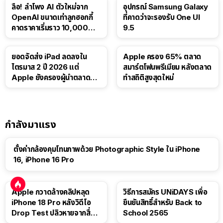
ลือ! ลำโพง AI ตัวใหม่จาก
อุปกรณ์ Samsung Galaxy
OpenAI ขนาดเท่าลูกฮอกกี้
ที่คาดว่าจะรองรับ One UI
คาดราคาเริ่มราว 10,000
9.5
บาท
ยอดจัดส่ง iPad ลดลงใน
Apple ครอง 65% ตลาด
ไตรมาส 2 ปี 2026 แต่
สมาร์ตโฟนพรีเมียม หลังตลาด
Apple ยังครองผู้นำตลาด
ทำสถิติสูงสุดใหม่
แท็บเล็ต
กำลังมาแรง
ตั้งค่ากล้องคุมโทนภาพด้วย Photographic Style ใน iPhone
16, iPhone 16 Pro
Apple กวาดล้างคลิปหลุด
วิธีการสมัคร UNiDAYS เพื่อ
iPhone 18 Pro หลังวิดีโอ
ยืนยันสิทธิ์สำหรับ Back to
Drop Test ปลิวหายจากสื่อ
School 2565