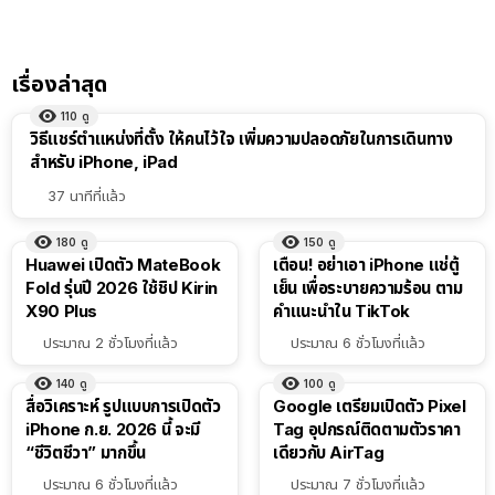
เรื่องล่าสุด
110
ดู
วิธีแชร์ตำแหน่งที่ตั้ง ให้คนไว้ใจ เพิ่มความปลอดภัยในการเดินทาง
สำหรับ iPhone, iPad
37 นาทีที่แล้ว
180
ดู
150
ดู
Huawei เปิดตัว MateBook
เตือน! อย่าเอา iPhone แช่ตู้
Fold รุ่นปี 2026 ใช้ชิป Kirin
เย็น เพื่อระบายความร้อน ตาม
X90 Plus
คำแนะนำใน TikTok
ประมาณ 2 ชั่วโมงที่แล้ว
ประมาณ 6 ชั่วโมงที่แล้ว
140
ดู
100
ดู
สื่อวิเคราะห์ รูปแบบการเปิดตัว
Google เตรียมเปิดตัว Pixel
iPhone ก.ย. 2026 นี้ จะมี
Tag อุปกรณ์ติดตามตัวราคา
“ชีวิตชีวา” มากขึ้น
เดียวกับ AirTag
ประมาณ 6 ชั่วโมงที่แล้ว
ประมาณ 7 ชั่วโมงที่แล้ว