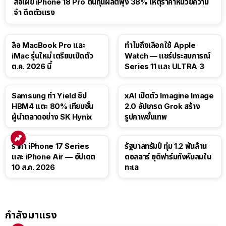
สื่อเผย iPhone 18 Pro ต้นทุนผลิตพุ่ง 38% เหตุราคาหน่วยความ
จำ ดีดตัวแรง
15:01
ลือ MacBook Pro และ
ทำไมถึงเลือกใช้ Apple
iMac รุ่นใหม่ เตรียมเปิดตัว
Watch — แชร์ประสบการณ์
ต.ค. 2026 นี้
Series 11 และ ULTRA 3
Samsung ทำ Yield ชิป
xAI เปิดตัว Imagine Image
HBM4 แตะ 80% เทียบชั้น
2.0 อัปเกรด Grok สร้าง
ผู้นำตลาดอย่าง SK Hynix
รูปภาพขั้นเทพ
ราคา iPhone 17 Series
รัฐบาลทรัมป์ ทุ่ม 1.2 พันล้าน
และ iPhone Air — อัปเดต
ดอลลาร์ ยุติฟาร์มกังหันลมใน
10 ส.ค. 2026
ทะเล
กำลังมาแรง