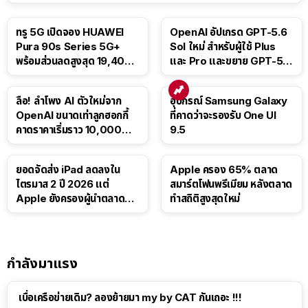
ทรู 5G เปิดจอง HUAWEI
OpenAI อัปเกรด GPT-5.6
Pura 90s Series 5G+
Sol ใหม่ สำหรับผู้ใช้ Plus
พร้อมส่วนลดสูงสุด 19,400
และ Pro และขยาย GPT-5.6
บาท
Luna ให้ผู้ใช้ฟรี
ลือ! ลำโพง AI ตัวใหม่จาก
อุปกรณ์ Samsung Galaxy
OpenAI ขนาดเท่าลูกฮอกกี้
ที่คาดว่าจะรองรับ One UI
คาดราคาเริ่มราว 10,000
9.5
บาท
ยอดจัดส่ง iPad ลดลงใน
Apple ครอง 65% ตลาด
ไตรมาส 2 ปี 2026 แต่
สมาร์ตโฟนพรีเมียม หลังตลาด
Apple ยังครองผู้นำตลาด
ทำสถิติสูงสุดใหม่
แท็บเล็ต
กำลังมาแรง
เบื่อเครือข่ายเดิม? ลองย้ายมา my by CAT กันเถอะ !!!