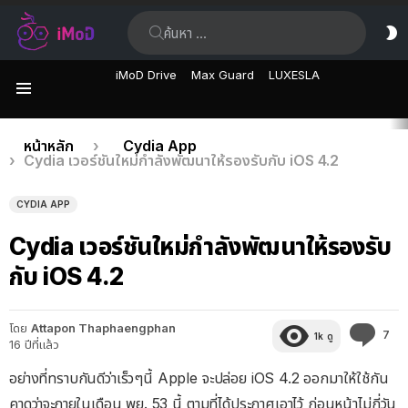
ค้นหา:
ส
ผิ
iMoD Drive
Max Guard
LUXESLA
เมนู
เรื่อง
คุณอยู่ที่นี่:
หน้าหลัก
Cydia App
Cydia เวอร์ชันใหม่กำลังพัฒนาให้รองรับกับ iOS 4.2
ล่าสุด
CYDIA APP
Cydia เวอร์ชันใหม่กำลังพัฒนาให้รองรับ
กับ iOS 4.2
โดย
Attapon Thaphaengphan
คว
7
1k
ดู
16 ปีที่แล้ว
คิด
เห็
อย่างที่ทราบกันดีว่าเร็วๆนี้ Apple จะปล่อย iOS 4.2 ออกมาให้ใช้กัน
คาดว่าจะภายในเดือน พย. 53 นี้ ตามที่ได้ประกาศเอาไว้ ก่อนหน้าไม่กี่วัน