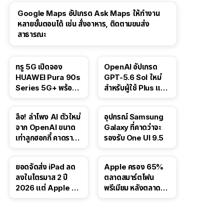
Google Maps อัปเกรด Ask Maps ให้ทำงาน
หลายขั้นตอนได้ เช่น สั่งอาหาร, ติดตามขนส่ง
สาธารณะ
ทรู 5G เปิดจอง
OpenAI อัปเกรด
HUAWEI Pura 90s
GPT-5.6 Sol ใหม่
Series 5G+ พร้อม
สำหรับผู้ใช้ Plus และ
ส่วนลดสูงสุด 19,400
Pro และขยาย GPT-
บาท
5.6 Luna ให้ผู้ใช้ฟรี
ลือ! ลำโพง AI ตัวใหม่
อุปกรณ์ Samsung
จาก OpenAI ขนาด
Galaxy ที่คาดว่าจะ
เท่าลูกฮอกกี้ คาดราคา
รองรับ One UI 9.5
เริ่มราว 10,000 บาท
ยอดจัดส่ง iPad ลด
Apple ครอง 65%
ลงในไตรมาส 2 ปี
ตลาดสมาร์ตโฟน
2026 แต่ Apple ยัง
พรีเมียม หลังตลาดทำ
ครองผู้นำตลาด
สถิติสูงสุดใหม่
แท็บเล็ต