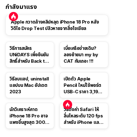
กำลังมาแรง
Apple กวาดล้างคลิปหลุด iPhone 18 Pro หลัง
วิดีโอ Drop Test ปลิวหายจากสื่อโซเชียล
วิธีการสมัคร
เบื่อเครือข่ายเดิม?
UNiDAYS เพื่อยืนยัน
ลองย้ายมา my by
สิทธิ์สำหรับ Back to
CAT กันเถอะ !!!
School 2565
วิธีลบแอป, uninstall
เปิดตัว Apple
แอปบน Mac อัปเดต
Pencil ใหม่ใช้พอร์ต
2023
USB-C ราคา 3,190
บาท ขาย พ.ย. 2023
นี้
นักวิเคราะห์คาด
วิธีตั้งค่า Safari ให้
iPhone 18 Pro อาจ
ลื่นไหลระดับ 120 fps
แพงขึ้นสูงสุด 300
สำหรับ iPhone และ
ดอลลาร์ เริ่มต้นแตะ
iPad
1,399 ดอลลาร์