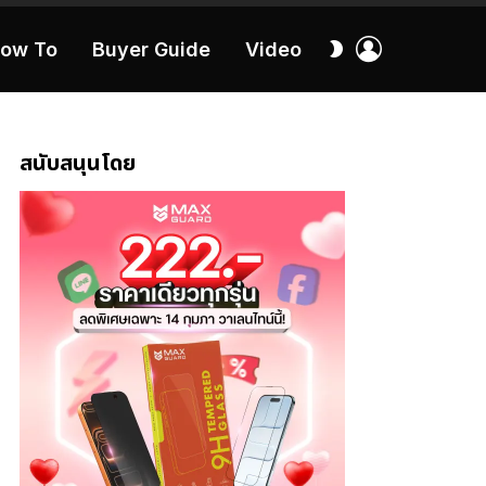
เข้า
สลับ
ow To
Buyer Guide
Video
สู่
ผิว
ระบบ
40:16
สนับสนุนโดย