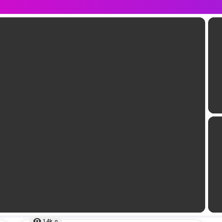
1.4k
ดู