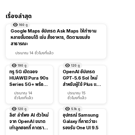
เรื่องล่าสุด
160
ดู
Google Maps อัปเกรด Ask Maps ให้ทำงาน
หลายขั้นตอนได้ เช่น สั่งอาหาร, ติดตามขนส่ง
สาธารณะ
ประมาณ 14 ชั่วโมงที่แล้ว
190
ดู
120
ดู
ทรู 5G เปิดจอง
OpenAI อัปเกรด
HUAWEI Pura 90s
GPT-5.6 Sol ใหม่
Series 5G+ พร้อม
สำหรับผู้ใช้ Plus และ
ส่วนลดสูงสุด 19,400
Pro และขยาย GPT-
ประมาณ 14
ประมาณ 15
บาท
5.6 Luna ให้ผู้ใช้ฟรี
ชั่วโมงที่แล้ว
ชั่วโมงที่แล้ว
120
ดู
5.1k
ดู
ลือ! ลำโพง AI ตัวใหม่
อุปกรณ์ Samsung
จาก OpenAI ขนาด
Galaxy ที่คาดว่าจะ
เท่าลูกฮอกกี้ คาดราคา
รองรับ One UI 9.5
เริ่มราว 10,000 บาท