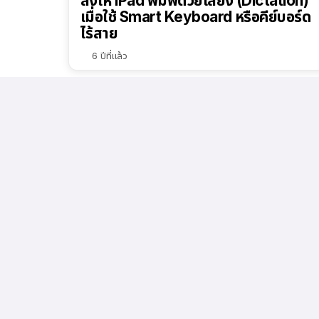
สั่งให้ iPad พิมพ์ด้วยเสียง (Dictation)
เมื่อใช้ Smart Keyboard หรือคีย์บอร์ด
ไร้สาย
6 ปีที่แล้ว
1.1k
ดู
เปลี่ยน iPhone เป็นไมค์ไร้สาย เสียงไม่
ก้อง ใช้ฟรีด้วย GaragaBand
6 ปีที่แล้ว
11.2k
ดู
วิธีทำให้ iPhone ที่ใช้ Face ID ปลดล็อก
ผ่านหน้ากากอนามัยได้ – (Unlock Face
ID while wearing Mask)
6 ปีที่แล้ว