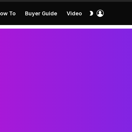
เข้า
สลับ
ow To
Buyer Guide
Video
สู่
ผิว
ระบบ
40:16