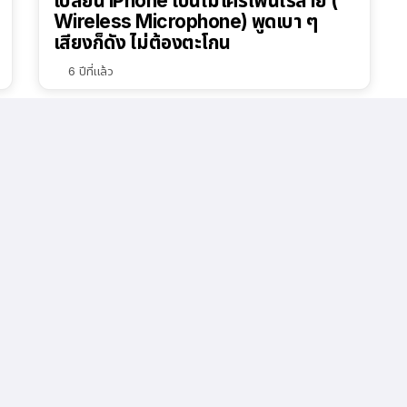
เปลี่ยน iPhone เป็นไมโครโฟนไร้สาย (
Wireless Microphone) พูดเบา ๆ
เสียงก็ดัง ไม่ต้องตะโกน
6 ปีที่แล้ว
1.5k
ดู
Apple ปล่อย Trailer ของซีรีส์เรื่องใหม่
Defending Jacob เตรียมฉาย 24
เมษายน 63 นี้
6 ปีที่แล้ว
7k
ดู
ดาวน์โหลดวอลเปเปอร์ iPad Pro 2020
ใช้กับ iPhone iPad Mac และ
Windows ได้ อย่างสวย
6 ปีที่แล้ว