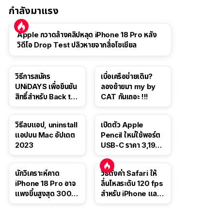
กำลังมาแรง
Apple กวาดล้างคลิปหลุด iPhone 18 Pro หลัง
วิดีโอ Drop Test ปลิวหายจากสื่อโซเชียล
วิธีการสมัคร
เบื่อเครือข่ายเดิม?
UNiDAYS เพื่อยืนยัน
ลองย้ายมา my by
สิทธิ์สำหรับ Back to
CAT กันเถอะ !!!
School 2565
วิธีลบแอป, uninstall
เปิดตัว Apple
แอปบน Mac อัปเดต
Pencil ใหม่ใช้พอร์ต
2023
USB-C ราคา 3,190
บาท ขาย พ.ย. 2023
นี้
นักวิเคราะห์คาด
วิธีตั้งค่า Safari ให้
iPhone 18 Pro อาจ
ลื่นไหลระดับ 120 fps
แพงขึ้นสูงสุด 300
สำหรับ iPhone และ
ดอลลาร์ เริ่มต้นแตะ
iPad
1,399 ดอลลาร์