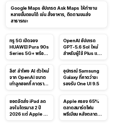
Google Maps อัปเกรด Ask Maps ให้ทำงาน
หลายขั้นตอนได้ เช่น สั่งอาหาร, ติดตามขนส่ง
สาธารณะ
ทรู 5G เปิดจอง
OpenAI อัปเกรด
HUAWEI Pura 90s
GPT-5.6 Sol ใหม่
Series 5G+ พร้อม
สำหรับผู้ใช้ Plus และ
ส่วนลดสูงสุด 19,400
Pro และขยาย GPT-
บาท
5.6 Luna ให้ผู้ใช้ฟรี
ลือ! ลำโพง AI ตัวใหม่
อุปกรณ์ Samsung
จาก OpenAI ขนาด
Galaxy ที่คาดว่าจะ
เท่าลูกฮอกกี้ คาดราคา
รองรับ One UI 9.5
เริ่มราว 10,000 บาท
ยอดจัดส่ง iPad ลด
Apple ครอง 65%
ลงในไตรมาส 2 ปี
ตลาดสมาร์ตโฟน
2026 แต่ Apple ยัง
พรีเมียม หลังตลาดทำ
ครองผู้นำตลาด
สถิติสูงสุดใหม่
แท็บเล็ต