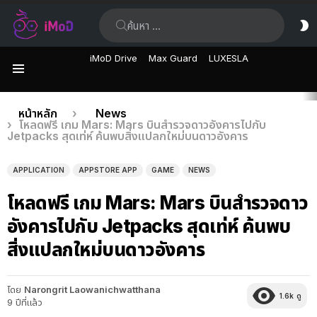
ค้นหา:
ส
ผิ
iMoD Drive
Max Guard
LUXESLA
เมนู
เรื่อง
คุณอยู่ที่นี่:
หน้าหลัก
News
โหลดฟรี เกม Mars: Mars บินสำรวจดาวอังคารไปกับ
ล่าสุด
Jetpacks สุดเท่ห์ ค้นพบสิ่งแปลกใหม่บนดาวอังคาร
APPLICATION
APPSTORE APP
GAME
NEWS
โหลดฟรี เกม Mars: Mars บินสำรวจดาว
อังคารไปกับ Jetpacks สุดเท่ห์ ค้นพบ
สิ่งแปลกใหม่บนดาวอังคาร
โดย
Narongrit Laowanichwatthana
1.6k
ดู
9 ปีที่แล้ว