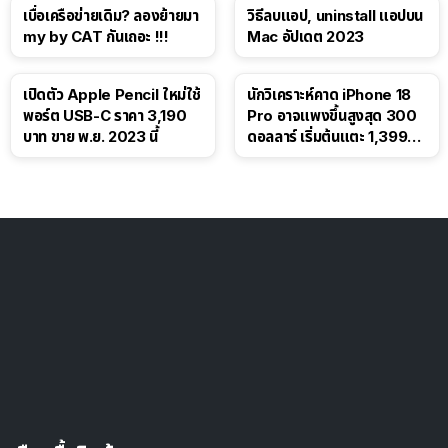
เบื่อเครือข่ายเดิม? ลองย้ายมา
วิธีลบแอป, uninstall แอปบน
my by CAT กันเถอะ !!!
Mac อัปเดต 2023
เปิดตัว Apple Pencil ใหม่ใช้
นักวิเคราะห์คาด iPhone 18
พอร์ต USB-C ราคา 3,190
Pro อาจแพงขึ้นสูงสุด 300
บาท ขาย พ.ย. 2023 นี้
ดอลลาร์ เริ่มต้นแตะ 1,399
ดอลลาร์