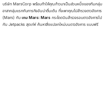
บริษัท MarsCorp พร้อมท้าให้คุณก้าวมาเป็นส่วนหนึ่งของทีมกลุ่ม
อาสากลุ่มแรกกับภารกิจอันน่าตื่นเต้น ที่จะพาคุณไปสำรวจดาวอังคาร
(Mars) กับ
เกม Mars: Mars
กระโดดบินสำรวจรอบดาวอังคารไป
กับ Jetpacks สุดเท่ห์ ค้นหาสิ่งแปลกใหม่บนดาวอังคาร แบบฟรี