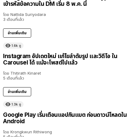
เข้ารหัสข้อความใน DM เริ่ม 8 พ.ค. นี้
โดย
Nattida Suriyodara
3 เดือนที่แล้ว
อ่านเพิ่มเติม
1.6k
ดู
Instagram อัปเดตใหม่ แก้ไขลำดับรูป และวิดีโอ ใน
Carousel ได้ แม้จะโพสต์ไปแล้ว
โดย
Thitirath Kinaret
5 เดือนที่แล้ว
อ่านเพิ่มเติม
1.3k
ดู
Google Play เริ่มเตือนแอปกินแบต ก่อนดาวน์โหลดใน
Android
โดย
Krongkwun Rithiwong
5 เดือนที่แล้ว