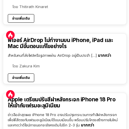
โดย
Thitirath Kinaret
อ่านเพิ่มเติม
ฟีเจอร์ AirDrop ไม่ทำงานบน iPhone, iPad และ
Mac มีขั้นตอนแก้ไขอย่างไร
มากกว่า
สำหรับคนที่ส่งไฟล์หรือรูปภาพผ่าน AirDrop อยู่เป็นประจำ […]
โดย
Zakura Kim
อ่านเพิ่มเติม
Apple เตรียมปรับสีฝาหลังกระจก iPhone 18 Pro
ให้เข้ากับเฟรมอะลูมิเนียม
ข่าวลือล่าสุดเผย iPhone 18 Pro อาจปรับปรุงกระบวนการทำสีฝาหลังกระจก
เพื่อให้สีตรงกับเฟรมอะลูมิเนียมได้แนบเนียนขึ้น พร้อมปรับโครงสร้างภายในใหม่
มากกว่า
และคาดว่าดีไซน์ภายนอกจะยังคงเดิมไปอีก 2-3 รุ่น