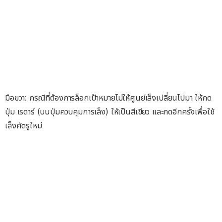
มือขวา: กรณีที่ต้องการล็อกเป้าหมายไม่ให้ศูนย์เล็งเปลี่ยนไปมา ให้กด
ปุ่ม เรดาร์ (บนปุ่มควบคุมการเล็ง) ให้เป็นสีเขียว และกดอีกครั้งเพื่อใช้
เล็งศัตรูใหม่