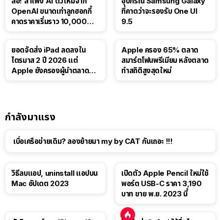
ลือ! ลำโพง AI ตัวใหม่จาก
อุปกรณ์ Samsung Galaxy
OpenAI ขนาดเท่าลูกฮอกกี้
ที่คาดว่าจะรองรับ One UI
คาดราคาเริ่มราว 10,000
9.5
บาท
ยอดจัดส่ง iPad ลดลงใน
Apple ครอง 65% ตลาด
ไตรมาส 2 ปี 2026 แต่
สมาร์ตโฟนพรีเมียม หลังตลาด
Apple ยังครองผู้นำตลาด
ทำสถิติสูงสุดใหม่
แท็บเล็ต
กำลังมาแรง
เบื่อเครือข่ายเดิม? ลองย้ายมา my by CAT กันเถอะ !!!
วิธีลบแอป, uninstall แอปบน
เปิดตัว Apple Pencil ใหม่ใช้
Mac อัปเดต 2023
พอร์ต USB-C ราคา 3,190
บาท ขาย พ.ย. 2023 นี้