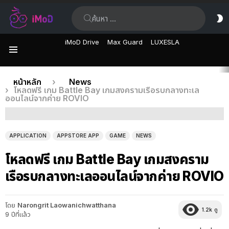
ค้นหา:
ส
ผิ
iMoD Drive
Max Guard
LUXESLA
เมนู
เรื่อง
คุณอยู่ที่นี่:
หน้าหลัก
News
โหลดฟรี เกม Battle Bay เกมสงครามเรือรบกลางทะเล
ล่าสุด
ออนไลน์จากค่าย ROVIO
APPLICATION
APPSTORE APP
GAME
NEWS
โหลดฟรี เกม Battle Bay เกมสงคราม
เรือรบกลางทะเลออนไลน์จากค่าย ROVIO
โดย
Narongrit Laowanichwatthana
1.2k
ดู
9 ปีที่แล้ว