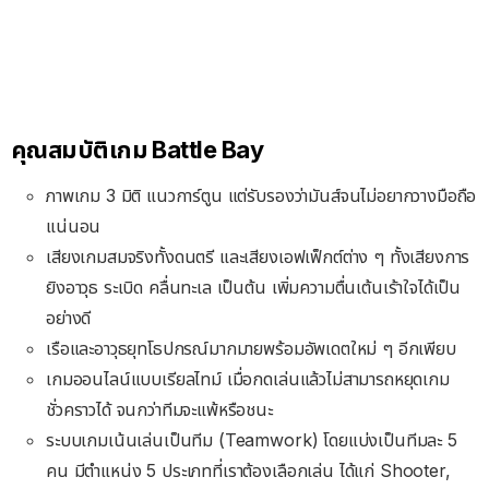
คุณสมบัติเกม Battle Bay
ภาพเกม 3 มิติ แนวการ์ตูน แต่รับรองว่ามันส์จนไม่อยากวางมือถือ
แน่นอน
เสียงเกมสมจริงทั้งดนตรี และเสียงเอฟเฟ็กต์ต่าง ๆ ทั้งเสียงการ
ยิงอาวุธ ระเบิด คลื่นทะเล เป็นต้น เพิ่มความตื่นเต้นเร้าใจได้เป็น
อย่างดี
เรือและอาวุธยุทโธปกรณ์มากมายพร้อมอัพเดตใหม่ ๆ อีกเพียบ
เกมออนไลน์แบบเรียลไทม์ เมื่อกดเล่นแล้วไม่สามารถหยุดเกม
ชั่วคราวได้ จนกว่าทีมจะแพ้หรือชนะ
ระบบเกมเน้นเล่นเป็นทีม (Teamwork) โดยแบ่งเป็นทีมละ 5
คน มีตำแหน่ง 5 ประเภทที่เราต้องเลือกเล่น ได้แก่ Shooter,