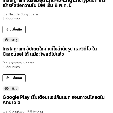
Instagram เตรียมยุติ End-to-End Encryption การ
เข้ารหัสข้อความใน DM เริ่ม 8 พ.ค. นี้
โดย
Nattida Suriyodara
3 เดือนที่แล้ว
อ่านเพิ่มเติม
1.6k
ดู
Instagram อัปเดตใหม่ แก้ไขลำดับรูป และวิดีโอ ใน
Carousel ได้ แม้จะโพสต์ไปแล้ว
โดย
Thitirath Kinaret
5 เดือนที่แล้ว
อ่านเพิ่มเติม
1.3k
ดู
Google Play เริ่มเตือนแอปกินแบต ก่อนดาวน์โหลดใน
Android
โดย
Krongkwun Rithiwong