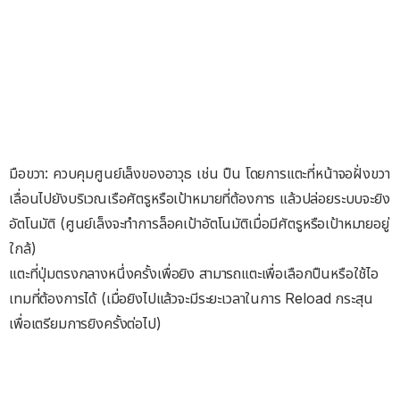
มือขวา: ควบคุมศูนย์เล็งของอาวุธ เช่น ปืน โดยการแตะที่หน้าจอฝั่งขวา
เลื่อนไปยังบริเวณเรือศัตรูหรือเป้าหมายที่ต้องการ แล้วปล่อยระบบจะยิง
อัตโนมัติ (ศูนย์เล็งจะทำการล็อคเป้าอัตโนมัติเมื่อมีศัตรูหรือเป้าหมายอยู่
ใกล้)
แตะที่ปุ่มตรงกลางหนึ่งครั้งเพื่อยิง สามารถแตะเพื่อเลือกปืนหรือใช้ไอ
เทมที่ต้องการได้ (เมื่อยิงไปแล้วจะมีระยะเวลาในการ Reload กระสุน
เพื่อเตรียมการยิงครั้งต่อไป)