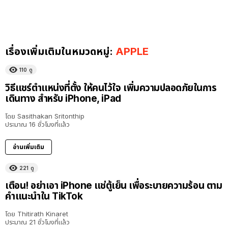
เรื่องเพิ่มเติมในหมวดหมู่:
APPLE
110
ดู
วิธีแชร์ตำแหน่งที่ตั้ง ให้คนไว้ใจ เพิ่มความปลอดภัยในการ
เดินทาง สำหรับ iPhone, iPad
โดย
Sasithakan Sritonthip
ประมาณ 16 ชั่วโมงที่แล้ว
อ่านเพิ่มเติม
221
ดู
เตือน! อย่าเอา iPhone แช่ตู้เย็น เพื่อระบายความร้อน ตาม
คำแนะนำใน TikTok
โดย
Thitirath Kinaret
ประมาณ 21 ชั่วโมงที่แล้ว