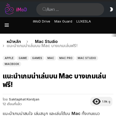
ค้นหา:
ส
ผิ
iMoD Drive
Max Guard
LUXESLA
เมนู
เรื่อง
คุณอยู่ที่นี่:
หน้าหลัก
Mac Studio
แนะนำเกมน่าเล่นบน Mac บางเกมเล่นฟรี!
ล่าสุด
APPLE
GAME
GAMES
MAC
MAC PRO
MAC STUDIO
MACBOOK
แนะนำเกมน่าเล่นบน Mac บางเกมเล่น
ฟรี!
โดย
Saktaphat Kordjan
1.9k
ดู
12 เดือนที่แล้ว
แนะนำเกมน่าสนใจ เล่นสนุก และเล่นได้บน
Mac
ทั้งเกมแนว