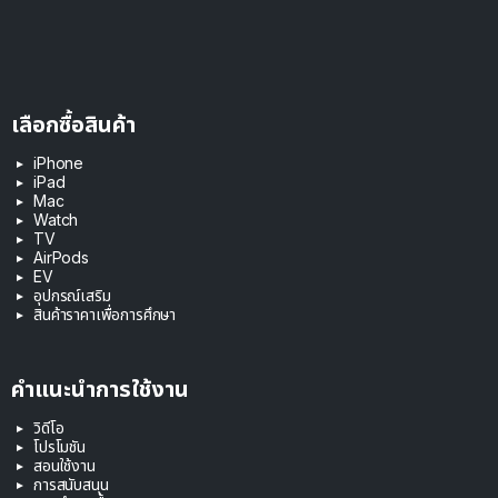
เลือกซื้อสินค้า
iPhone
iPad
Mac
Watch
TV
AirPods
EV
อุปกรณ์เสริม
สินค้าราคาเพื่อการศึกษา
คำแนะนำการใช้งาน
วิดีโอ
โปรโมชัน
สอนใช้งาน
การสนับสนุน