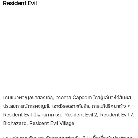
Resident Evil
เกมแนวผจญภัยสยองขวัญ จากค่าย Capcom โดยผู้เล่นจะได้สัมผัส
ประสบการณ์การผจญภัย เอาตัวรอดจากภัยร้าย การแก้ปริศนาต่าง ๆ
Resident Evil มีหลายภาค เช่น Resident Evil 2, Resident Evil 7:
Biohazard, Resident Evil Village