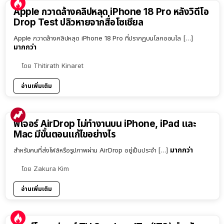
Apple กวาดล้างคลิปหลุด iPhone 18 Pro หลังวิดีโอ
Drop Test ปลิวหายจากสื่อโซเชียล
Apple กวาดล้างคลิปหลุด iPhone 18 Pro ที่ปรากฏบนโลกออนไล […]
มากกว่า
โดย
Thitirath Kinaret
อ่านเพิ่มเติม
ฟีเจอร์ AirDrop ไม่ทำงานบน iPhone, iPad และ
Mac มีขั้นตอนแก้ไขอย่างไร
มากกว่า
สำหรับคนที่ส่งไฟล์หรือรูปภาพผ่าน AirDrop อยู่เป็นประจำ […]
โดย
Zakura Kim
อ่านเพิ่มเติม