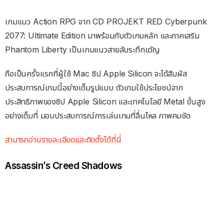
เกมแนว Action RPG จาก CD PROJEKT RED Cyberpunk
2077: Ultimate Edition มาพร้อมกับตัวเกมหลัก และภาคเสริม
Phantom Liberty เป็นเกมแนวสายลับระทึกขวัญ
ถือเป็นครั้งแรกที่ผู้ใช้ Mac ซิป Apple Silicon จะได้สัมผัส
ประสบการณ์เกมนี้อย่างเต็มรูปแบบ ตัวเกมใช้ประโยชน์จาก
ประสิทธิภาพของซิป Apple Silicon และเทคโนโลยี Metal ขั้นสูง
อย่างเต็มที่ มอบประสบการณ์การเล่นเกมที่ลื่นไหล ภาพคมชัด
สามารถอ่านรายละเอียดและติดตั้งได้ที่นี่
Assassin’s Creed Shadows