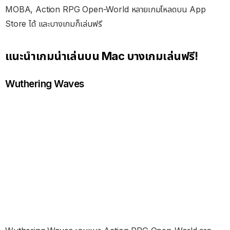
MOBA, Action RPG Open-World หลายเกมโหลดบน App
Store ได้ และบางเกมก็เล่นฟรี
แนะนำเกมน่าเล่นบน Mac บางเกมเล่นฟรี!
Wuthering Waves