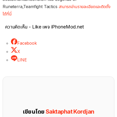
Runeterra,Teamfight Tactics
สามารถอ่านรายละเอียดและติดตั้ง
ได้ที่นี่
ความคิดเห็น - Like เพจ iPhoneMod.net
Facebook
X
LINE
เขียนโดย
Saktaphat Kordjan