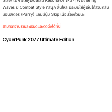
เกลือ) ในการให้ผู้เล่นสะสม Resonator ใหม่ ๆ Wuthering
Waves มี Combat Style ที่สนุก ลื่นไหล มีระบบให้ผู้เล่นได้สวนกลับ
มอนสเตอร์ (Parry) แถมมีปุ่ม Skip เนื้อเรื่องด้วยนะ
สามารถอ่านรายละเอียดและติดตั้งได้ที่นี่
CyberPunk 2077 Ultimate Edition