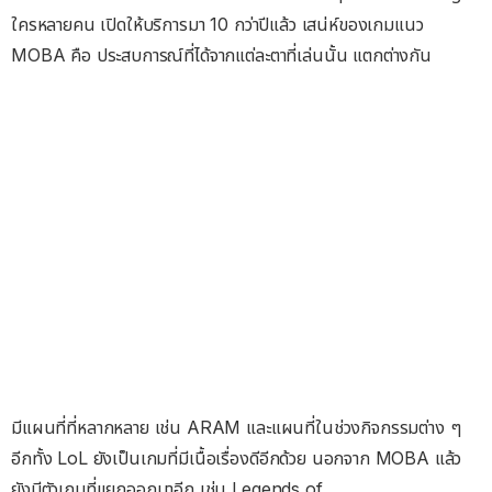
ใครหลายคน เปิดให้บริการมา 10 กว่าปีแล้ว เสน่ห์ของเกมแนว
MOBA คือ ประสบการณ์ที่ได้จากแต่ละตาที่เล่นนั้น แตกต่างกัน
มีแผนที่ที่หลากหลาย เช่น ARAM และแผนที่ในช่วงกิจกรรมต่าง ๆ
อีกทั้ง LoL ยังเป็นเกมที่มีเนื้อเรื่องดีอีกด้วย นอกจาก MOBA แล้ว
ยังมีตัวเกมที่แยกออกมาอีก เช่น Legends of